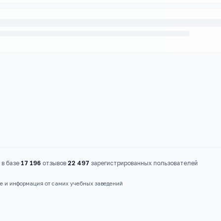
в базе
·
17 196
отзывов
·
22 497
зарегистрированных пользователей
ые и информация от самих учебных заведений