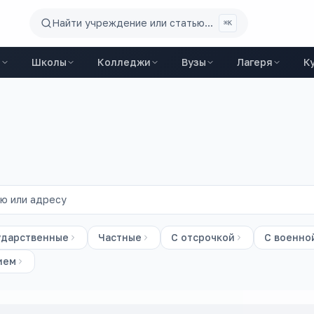
Найти учреждение или статью...
⌘K
ы
Школы
Колледжи
Вузы
Лагеря
К
ударственные
Частные
С отсрочкой
С военно
ием