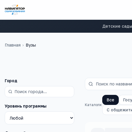
Детские сад
Главная
›
Вузы
Фильтры
Город
Все
Гос
Каталоги:
Уровень программы
С общежит