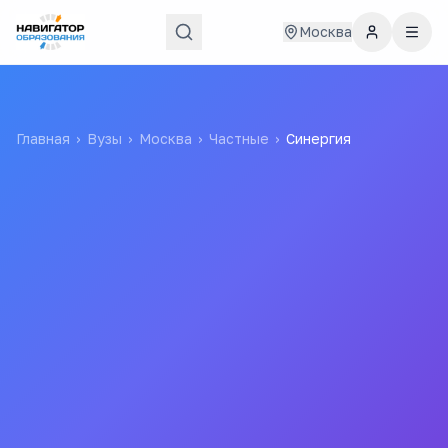
Москва
Главная
›
Вузы
›
Москва
›
Частные
›
Синергия
Синергия
МФПУ «Синергия»
Негосударственное образовательное
учреждение высшего профессионального
образования «Московский финансово-
промышленный университет «Синергия»»
5.0
Все
вузы
города
Проспект Мира
(
7
мин)
Сухаревская
(
8
мин)