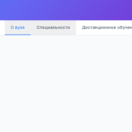
Цветной бульвар
(
9
мин)
О вузе
Специальности
Дистанционное обуче
1995
Частный
Год основания
Тип
10
5 256
Отзывов
Просмотров
Образовательный комплекс
2
подразделения