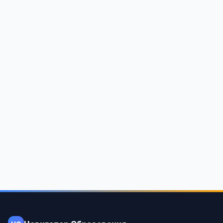
Институт МИРБИС
г. Москва,ул. Марксистская, д. 34, корп. 7(Центральный АО)
6
4 913