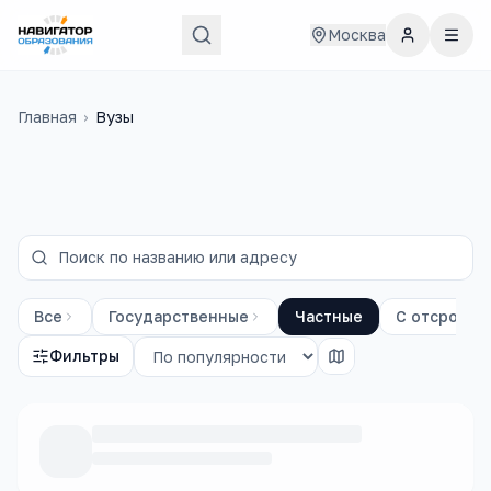
Москва
Главная
›
Вузы
Все
Государственные
Частные
С отсрочко
Фильтры