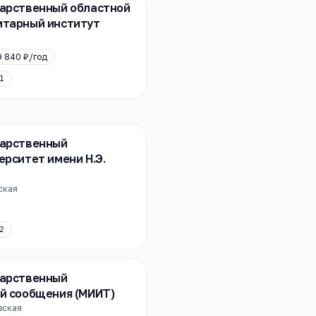
дарственный областной
итарный институт
9 840 ₽
/год
1
дарственный
ерситет имени Н.Э.
нская
2
дарственный
й сообщения (МИИТ)
евская