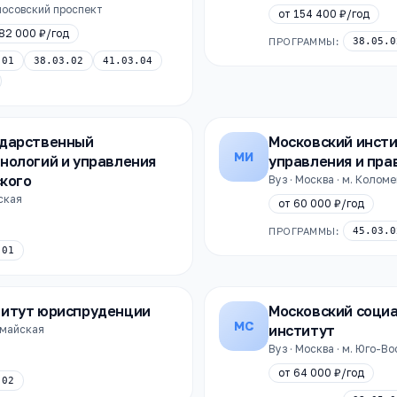
оносовский проспект
от
154 400 ₽
/год
82 000 ₽
/год
ПРОГРАММЫ:
38.05.0
.01
38.03.02
41.03.04
ударственный
Московский инсти
МИ
нологий и управления
управления и пра
ского
Вуз · Москва · м. Колом
нская
от
60 000 ₽
/год
ПРОГРАММЫ:
45.03.0
.01
титут юриспруденции
Московский соци
МС
институт
вомайская
Вуз · Москва · м. Юго-В
от
64 000 ₽
/год
.02