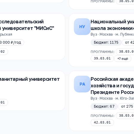
ПРОГРАММЫ:
38.05.0
сследовательский
Национальный ун
НУ
й университет "МИСиС"
школа экономики
брьская
Вуз · Москва · м. Лубянк
3 000 ₽
/год
Бюджет:
1175
от
4
.02
ПРОГРАММЫ:
38.03.0
39.03.01
+
7
ещё
манитарный университет
Российская акаде
РА
хозяйства и госу
Президенте Росс
Вуз · Москва · м. Юго-З
.01
Бюджет:
67
от
275
ПРОГРАММЫ:
38.03.0
42.03.01