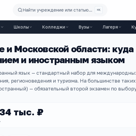
Найти учреждение или статью...
⌘K
ы
Школы
Колледжи
Вузы
Лагеря
К
е и Московской области
: куда
ием и иностранным языком
ранный язык — стандартный набор для международны
ия, регионоведения и туризма. На большинстве таки
остранный) — обязательный второй экзамен по выбору
34 тыс. ₽
Д