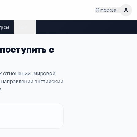
Москва
урсы
Ещё
 поступить с
х отношений, мировой
х направлений английский
.