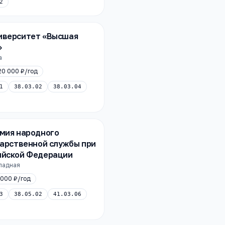
2
иверситет «Высшая
»
а
20 000 ₽
/год
1
38.03.02
38.03.04
мия народного
дарственной службы при
ийской Федерации
ападная
 000 ₽
/год
3
38.05.02
41.03.06