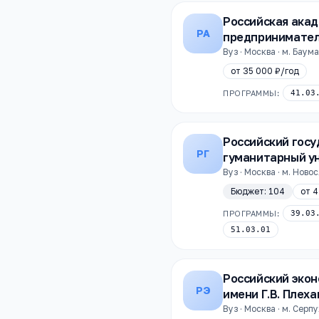
Российская ака
РА
предпринимате
Вуз · Москва · м. Баум
от
35 000 ₽
/год
ПРОГРАММЫ:
41.03
Российский гос
РГ
гуманитарный у
Вуз · Москва · м. Нов
Бюджет:
104
от
4
ПРОГРАММЫ:
39.03
51.03.01
Российский эко
РЭ
имени Г.В. Плех
Вуз · Москва · м. Серп