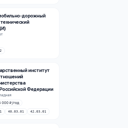
мобильно-дорожный
 технический
ДИ)
рт
2
дарственный институт
отношений
нистерства
 Российской Федерации
ападная
6 000 ₽
/год
1
40.03.01
42.03.01