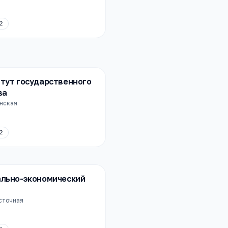
2
тут государственного
ва
енская
2
ально-экономический
осточная