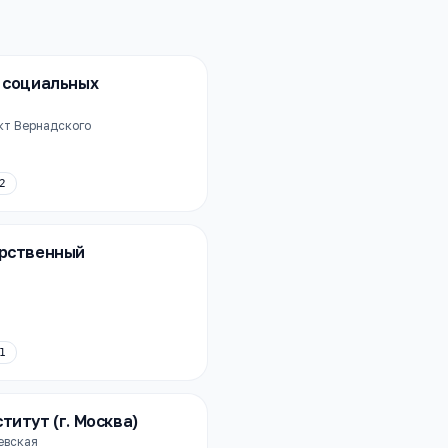
 социальных
ект Вернадского
2
арственный
1
титут (г. Москва)
еевская