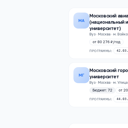
Московский ави
МА
(национальный 
университет)
Вуз · Москва · м. Войк
от
80 276 ₽
/год
ПРОГРАММЫ:
42.03
Московский горо
МГ
университет
Вуз · Москва · м. Ули
Бюджет:
72
от
20
ПРОГРАММЫ:
44.03