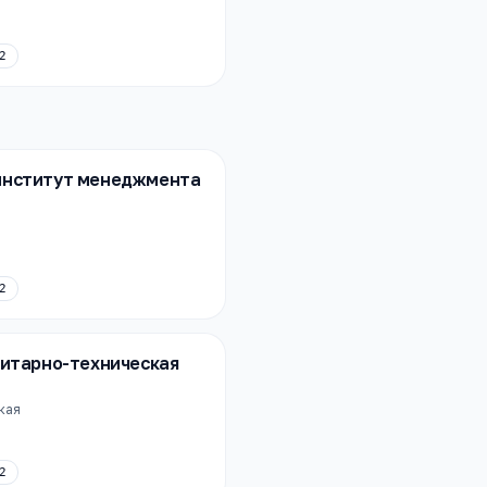
2
институт менеджмента
2
нитарно-техническая
ская
2