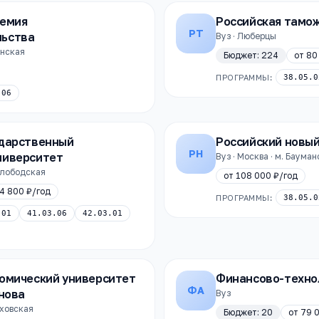
демия
Российская тамо
РТ
льства
Вуз · Люберцы
анская
Бюджет:
224
от
80
ПРОГРАММЫ:
38.05.0
.06
ударственный
Российский новы
РН
ниверситет
Вуз · Москва · м. Баума
ослободская
от
108 000 ₽
/год
4 800 ₽
/год
ПРОГРАММЫ:
38.05.0
.01
41.03.06
42.03.01
номический университет
Финансово-техно
ФА
анова
Вуз
уховская
Бюджет:
20
от
79 