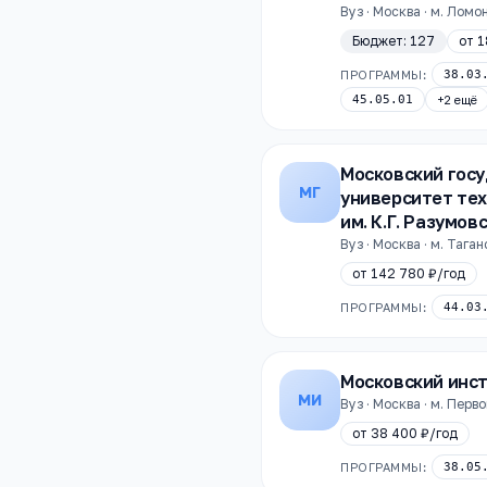
Вуз · Москва · м. Лом
Бюджет:
127
от
1
ПРОГРАММЫ:
38.03
45.05.01
+
2
ещё
Московский гос
МГ
университет тех
им. К.Г. Разумов
Вуз · Москва · м. Тага
от
142 780 ₽
/год
ПРОГРАММЫ:
44.03
Московский инс
МИ
Вуз · Москва · м. Пер
от
38 400 ₽
/год
ПРОГРАММЫ:
38.05