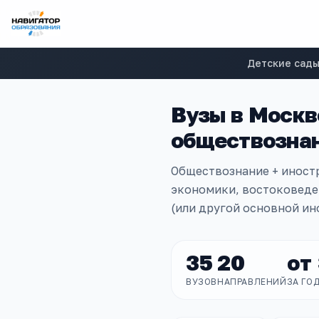
Детские сад
Вузы в
Москв
обществознан
Обществознание + иност
экономики, востоковеден
(или другой основной ин
35
20
от
ВУЗОВ
НАПРАВЛЕНИЙ
ЗА ГО