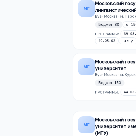
Московский гос
МГ
лингвистически
Вуз · Москва · м. Парк
Бюджет:
80
от
15
ПРОГРАММЫ:
39.03
40.05.02
+
3
ещё
Московский гос
МГ
университет
Вуз · Москва · м. Курс
Бюджет:
150
ПРОГРАММЫ:
44.03
Московский гос
МГ
университет име
(МГУ)