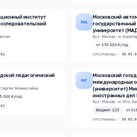
ационный институт
Московский авто
МА
исследовательский
государственный
университет (МА
овская
Вуз · Москва · м. Аэропо
от
378 300 ₽
/год
.01
ПРОГРАММЫ:
38.05.0
дской педагогический
Московский госу
МГ
международных 
(университет) Ми
ца Сергея Эйзенштейна
иностранных дел
5 000 ₽
/год
Вуз · Москва · м. Юго-З
.01
Бюджет:
123
от
51
ПРОГРАММЫ:
39.03.0