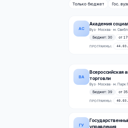
Только бюджет
Гос. вуз
Академия социа
АС
Вуз · Москва · м. Свиб
Бюджет:
30
от
17
ПРОГРАММЫ:
44.03
Всероссийская 
ВА
торговли
Вуз · Москва · м. Пар
Бюджет:
39
от
35
ПРОГРАММЫ:
40.03
Государственны
ГУ
управления