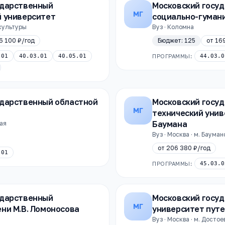
ударственный
Московский госу
МГ
й университет
социально-гуман
 культуры
Вуз · Коломна
6 100 ₽
/год
Бюджет:
125
от
16
.01
40.03.01
40.05.01
ПРОГРАММЫ:
44.03.0
ударственный областной
Московский госу
МГ
технический унив
Баумана
кая
Вуз · Москва · м. Баума
от
206 380 ₽
/год
.01
ПРОГРАММЫ:
45.03.0
ударственный
Московский госу
МГ
ни М.В. Ломоносова
университет путе
Вуз · Москва · м. Досто