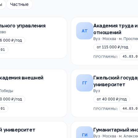
ы
Частные
льного управления
Академия труда и
АТ
отношений
лово
Вуз · Москва · м. Просп
6 000 ₽
/год
от
115 000 ₽
/год
.01
ПРОГРАММЫ:
45.03.0
академия внешней
Гжельский госуд
ГГ
университет
к Победы
Вуз
0 000 ₽
/год
от
40 000 ₽
/год
.01
ПРОГРАММЫ:
44.03.0
й университет
Гуманитарный инс
ГИ
Вуз · Москва · м. Алекс