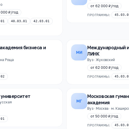
но
от
62 000 ₽
/год
 000 ₽
/год
ПРОГРАММЫ:
45.03.0
.01
40.03.01
42.03.01
академия бизнеса и
Международный 
МИ
ЛИНК
ина Роща
Вуз · Жуковский
от
62 000 ₽
/год
.02
ПРОГРАММЫ:
45.03.0
университет
Московская гума
МГ
академия
русская
Вуз · Москва · м. Кашир
от
50 000 ₽
/год
.01
ПРОГРАММЫ:
45.03.0