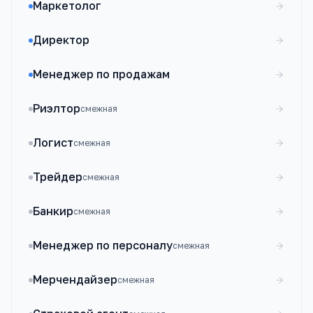
Маркетолог
Директор
Менеджер по продажам
Риэлтор
смежная
Логист
смежная
Трейдер
смежная
Банкир
смежная
Менеджер по персоналу
смежная
Мерчендайзер
смежная