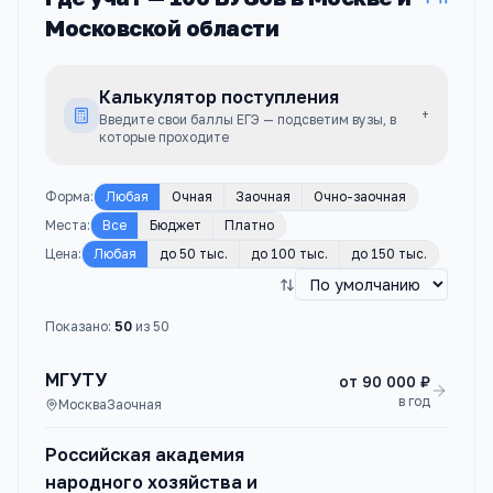
Московской области
Калькулятор поступления
+
Введите свои баллы ЕГЭ — подсветим вузы, в
которые проходите
Форма
:
Любая
Очная
Заочная
Очно-заочная
Места
:
Все
Бюджет
Платно
Цена
:
Любая
до 50 тыс.
до 100 тыс.
до 150 тыс.
Показано:
50
из
50
МГУТУ
от
90 000 ₽
в год
Москва
Заочная
Российская академия
народного хозяйства и