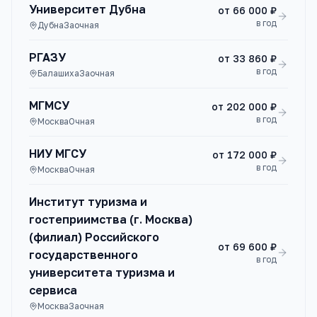
Университет Дубна
от
66 000 ₽
в год
Дубна
Заочная
РГАЗУ
от
33 860 ₽
в год
Балашиха
Заочная
МГМСУ
от
202 000 ₽
в год
Москва
Очная
НИУ МГСУ
от
172 000 ₽
в год
Москва
Очная
Институт туризма и
гостеприимства (г. Москва)
(филиал) Российского
от
69 600 ₽
государственного
в год
университета туризма и
сервиса
Москва
Заочная