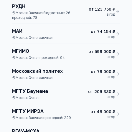
РУДН
от
123 750 ₽
Москва
Заочная
бюджетных:
26
в год
проходной:
78
МАИ
от
74 154 ₽
в год
Москва
Очно-заочная
МГИМО
от
598 000 ₽
в год
Москва
Очная
проходной:
94
Московский политех
от
78 000 ₽
в год
Москва
Очно-заочная
МГТУ Баумана
от
206 380 ₽
в год
Москва
Очная
МГТУ МИРЭА
от
48 000 ₽
в год
Москва
Заочная
проходной:
229
РГАУ-МСХА