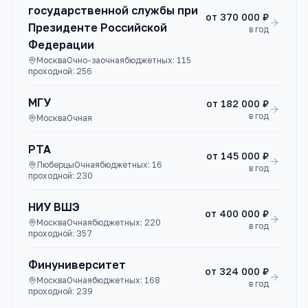
государственной службы при
от
370 000 ₽
Президенте Российской
в год
Федерации
Москва
Очно-заочная
бюджетных:
115
проходной:
256
МГУ
от
182 000 ₽
в год
Москва
Очная
РТА
от
145 000 ₽
Люберцы
Очная
бюджетных:
16
в год
проходной:
230
НИУ ВШЭ
от
400 000 ₽
Москва
Очная
бюджетных:
220
в год
проходной:
357
Финуниверситет
от
324 000 ₽
Москва
Очная
бюджетных:
168
в год
проходной:
239