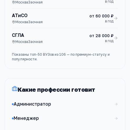
в год
Москва
Заочная
АТиСО
от
60 000 ₽
в год
Москва
Заочная
СГЛА
от
28 000 ₽
в год
Москва
Заочная
Показаны топ-
50
ВУЗов
из
106
— по премиум-статусу и
популярности.
Какие профессии готовит
Администратор
Менеджер