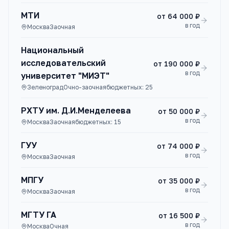
МТИ
от
64 000 ₽
в год
Москва
Заочная
Национальный
исследовательский
от
190 000 ₽
в год
университет "МИЭТ"
Зеленоград
Очно-заочная
бюджетных:
25
РХТУ им. Д.И.Менделеева
от
50 000 ₽
в год
Москва
Заочная
бюджетных:
15
ГУУ
от
74 000 ₽
в год
Москва
Заочная
МПГУ
от
35 000 ₽
в год
Москва
Заочная
МГТУ ГА
от
16 500 ₽
в год
Москва
Очная