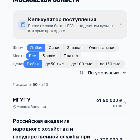
Калькулятор поступления
+
Введите свои баллы ЕГЭ — подсветим вузы, в
которые проходите
Форма
:
Любая
Очная
Заочная
Очно-заочная
Места
:
Все
Бюджет
Платно
Цена
:
Любая
до 50 тыс.
до 100 тыс.
до 150 тыс.
Показано:
50
из
50
МГУТУ
от
90 000 ₽
в год
Москва
Заочная
Российская академия
народного хозяйства и
государственной службы при
от
320 000 ₽