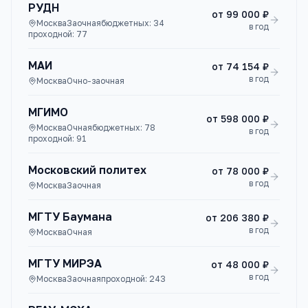
РУДН
от
99 000 ₽
Москва
Заочная
бюджетных:
34
в год
проходной:
77
МАИ
от
74 154 ₽
в год
Москва
Очно-заочная
МГИМО
от
598 000 ₽
Москва
Очная
бюджетных:
78
в год
проходной:
91
Московский политех
от
78 000 ₽
в год
Москва
Заочная
МГТУ Баумана
от
206 380 ₽
в год
Москва
Очная
МГТУ МИРЭА
от
48 000 ₽
в год
Москва
Заочная
проходной:
243