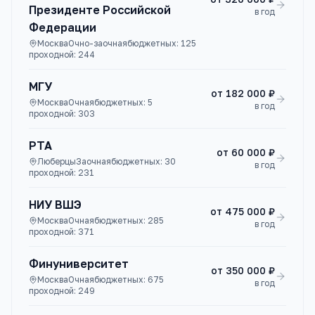
Президенте Российской
в год
Федерации
Москва
Очно-заочная
бюджетных:
125
проходной:
244
МГУ
от
182 000 ₽
Москва
Очная
бюджетных:
5
в год
проходной:
303
РТА
от
60 000 ₽
Люберцы
Заочная
бюджетных:
30
в год
проходной:
231
НИУ ВШЭ
от
475 000 ₽
Москва
Очная
бюджетных:
285
в год
проходной:
371
Финуниверситет
от
350 000 ₽
Москва
Очная
бюджетных:
675
в год
проходной:
249