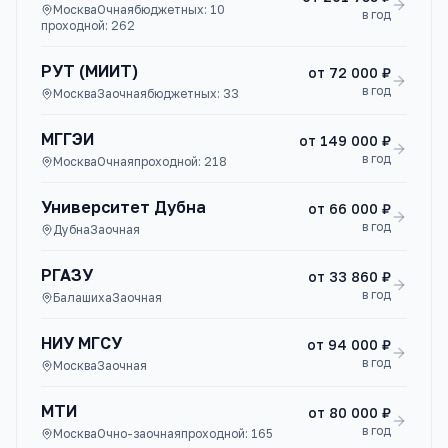
Москва
Очная
бюджетных:
10
в год
проходной:
262
РУТ (МИИТ)
от
72 000 ₽
в год
Москва
Заочная
бюджетных:
33
МГГЭИ
от
149 000 ₽
в год
Москва
Очная
проходной:
218
Университет Дубна
от
66 000 ₽
в год
Дубна
Заочная
РГАЗУ
от
33 860 ₽
в год
Балашиха
Заочная
НИУ МГСУ
от
94 000 ₽
в год
Москва
Заочная
МТИ
от
80 000 ₽
в год
Москва
Очно-заочная
проходной:
165