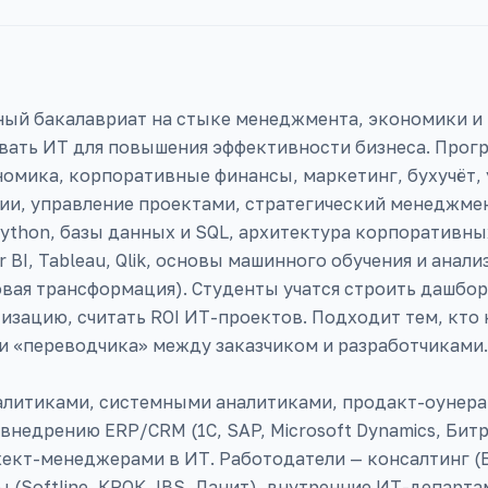
ый бакалавриат на стыке менеджмента, экономики и 
вать ИТ для повышения эффективности бизнеса. Прог
омика, корпоративные финансы, маркетинг, бухучёт, 
ии, управление проектами, стратегический менеджмен
ython, базы данных и SQL, архитектура корпоративн
 BI, Tableau, Qlik, основы машинного обучения и анал
вая трансформация). Студенты учатся строить дашбо
тизацию, считать ROI ИТ-проектов. Подходит тем, кто
ли «переводчика» между заказчиком и разработчиками.
литиками, системными аналитиками, продакт-оунера
внедрению ERP/CRM (1С, SAP, Microsoft Dynamics, Бит
кт-менеджерами в ИТ. Работодатели — консалтинг (Б1
ры (Softline, КРОК, IBS, Ланит), внутренние ИТ-департ