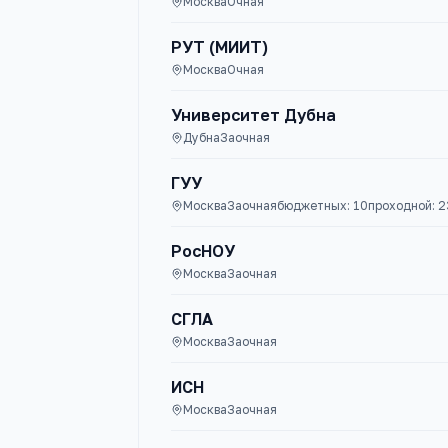
Москва
Очная
РУТ (МИИТ)
Москва
Очная
Университет Дубна
Дубна
Заочная
ГУУ
Москва
Заочная
бюджетных:
10
проходной:
2
РосНОУ
Москва
Заочная
СГЛА
Москва
Заочная
ИСН
Москва
Заочная