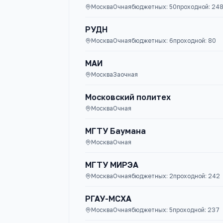
Москва
Очная
бюджетных:
50
проходной:
24
РУДН
Москва
Очная
бюджетных:
6
проходной:
80
МАИ
Москва
Заочная
Московский политех
Москва
Очная
МГТУ Баумана
Москва
Очная
МГТУ МИРЭА
Москва
Очная
бюджетных:
2
проходной:
242
РГАУ-МСХА
Москва
Очная
бюджетных:
5
проходной:
237