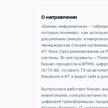
О направлении
«Бизнес-информатика» — гибридн
которые понимают, как использо
дисциплины (микро- и макроэкон
менеджерские (теория организац
ИТ-блок (программирование на P
системы, BI-инструменты — Power
бизнес-процессов в BPMN, цифро
IS/TO-BE, готовить ТЗ на автома
бизнесом и ИТ и видит себя в ро
Выпускники работают бизнес-ана
аналитиками, консультантами по 
цифровой трансформации, продже
Strategy Partners), IT-интеграто