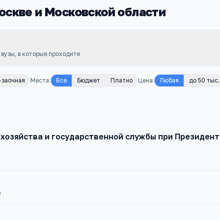
оскве и Московской области
 вузы, в которые проходите
-заочная
Места
:
Все
Бюджет
Платно
Цена
:
Любая
до 50 тыс.
 хозяйства и государственной службы при Президент
9