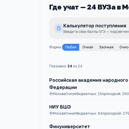
Где учат —
24
ВУЗа
в М
Калькулятор поступления
Введите свои баллы ЕГЭ — подсветим
Форма
:
Любая
Очная
Заочная
Очно
Показано:
24
из
24
Российская академия народного
Федерации
Москва
Очная
бюджетных:
15
проходной:
260
НИУ ВШЭ
Москва
Очная
бюджетных:
84
проходной:
27
Финуниверситет