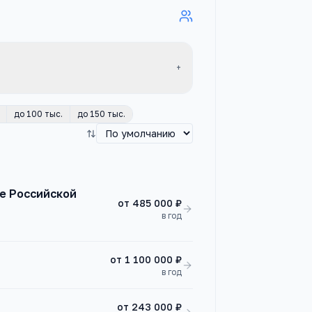
+
до 100 тыс.
до 150 тыс.
е Российской
от
485 000 ₽
в год
от
1 100 000 ₽
в год
от
243 000 ₽