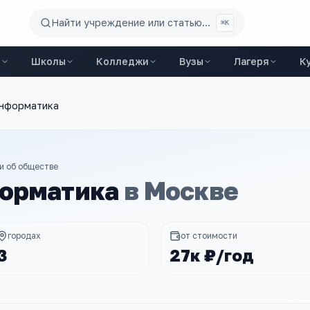
Найти учреждение или статью...
⌘K
ы
Школы
Колледжи
Вузы
Лагеря
К
информатика
и об обществе
орматика
в
Москве
городах
от стоимости
3
27к ₽/год