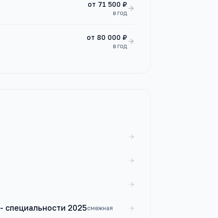
от
71 500 ₽
в год
от
80 000 ₽
в год
- специальности 2025
смежная