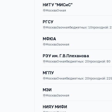
НИТУ "МИСиС"
Москва
Очная
РГСУ
Москва
Заочная
бюджетных:
10
проходной:
2
МФЮА
Москва
Заочная
РЭУ им. Г.В.Плеханова
Москва
Очная
бюджетных:
20
проходной:
80
МГПУ
Москва
Очная
бюджетных:
20
проходной:
22
МЭИ
Москва
Заочная
НИЯУ МИФИ