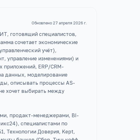
Обновлено
27 апреля 2026 г.
ИТ, готовящий специалистов,
рамма сочетает экономические
управленческий учёт),
т, управление изменениями) и
ых приложений, ERP/CRM-
иза данных, моделирование
рды, описывать процессы AS-
 не хочет выбирать между
ми, продакт-менеджерами, BI-
рикс24), специалистами по
, Технологии Доверия, Kept,
аменты банков (Сбер, Тинькофф,