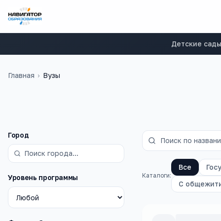
Детские сад
Главная
›
Вузы
Фильтры
Город
Все
Гос
Каталоги:
Уровень программы
С общежит