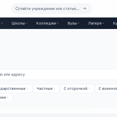
Найти учреждение или статью...
⌘K
ы
Школы
Колледжи
Вузы
Лагеря
К
ударственные
Частные
С отсрочкой
С военно
ием