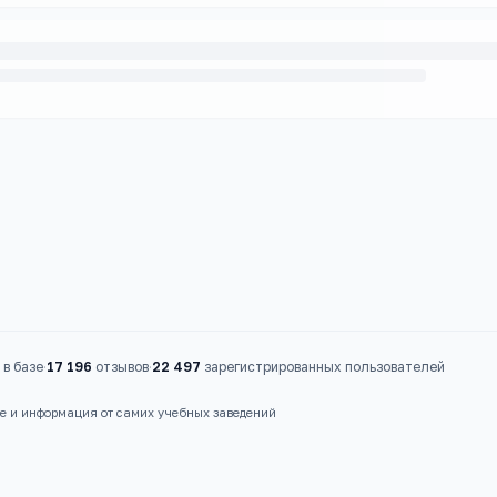
в базе
·
17 196
отзывов
·
22 497
зарегистрированных пользователей
ые и информация от самих учебных заведений