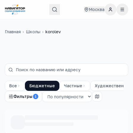
Москва
Главная
›
Школы
›
korolev
Все
Бюджетные
Частные
Художественные
Фильтры
1