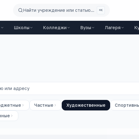
Найти учреждение или статью...
⌘K
ы
Школы
Колледжи
Вузы
Лагеря
К
юджетные
Частные
Художественные
Спортивн
нные