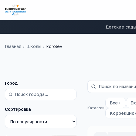
Детские сад
Главная
›
Школы
›
korolev
Фильтры
Город
Все
Б
Каталоги:
Сортировка
Коррекцио