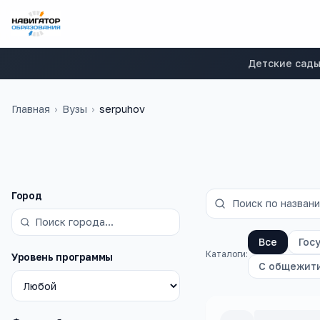
Детские сад
Главная
›
Вузы
›
serpuhov
Фильтры
Город
Все
Гос
Каталоги:
Уровень программы
С общежит