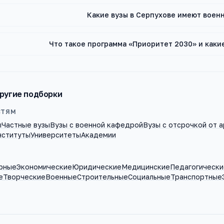
Какие вузы в Серпухове имеют воен
Что такое программа «Приоритет 2030» и какие
ругие подборки
СТЯМ
ы
Частные вузы
Вузы с военной кафедрой
Вузы с отсрочкой от 
нституты
Университеты
Академии
рные
Экономические
Юридические
Медицинские
Педагогически
е
Творческие
Военные
Строительные
Социальные
Транспортные