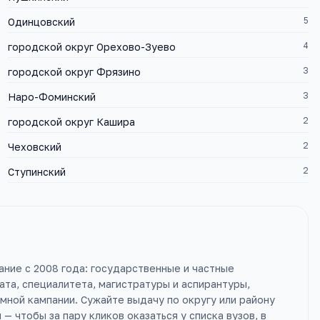
5
Одинцовский
4
городской округ Орехово-Зуево
3
городской округ Фрязино
3
Наро-Фоминский
2
городской округ Кашира
2
Чеховский
2
Ступинский
ание с 2008 года: государственные и частные
ата, специалитета, магистратуры и аспирантуры,
ной кампании. Сужайте выдачу по округу или району
 чтобы за пару кликов оказаться у списка вузов, в