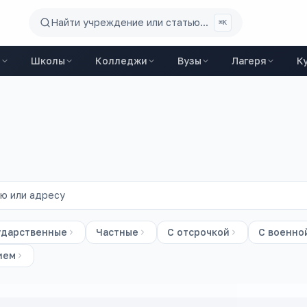
Найти учреждение или статью...
⌘K
ы
Школы
Колледжи
Вузы
Лагеря
К
ударственные
Частные
С отсрочкой
С военно
ием