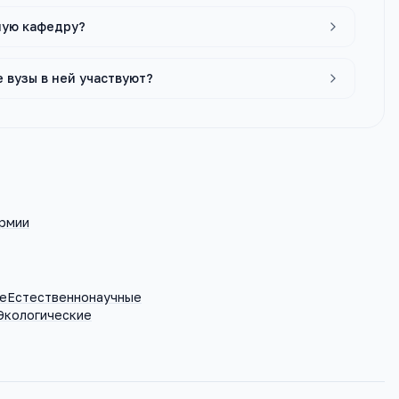
ную кафедру?
 вузы в ней участвуют?
армии
е
Естественнонаучные
Экологические