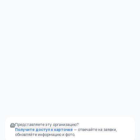
Красный
Текстильщик, 13
Академии
Контакты
Подробнее →
Московская область, Серпухов, улица Красный
Текстильщик, 13
Представляете эту организацию?
Получите доступ к карточке
— отвечайте на заявки,
обновляйте информацию и фото.