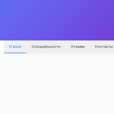
области
Все
вузы
города
О вузе
Специальности
Отзывы
Контакты
1 341
Просмотров
Полезно абитуриентам
РЕКЛАМА