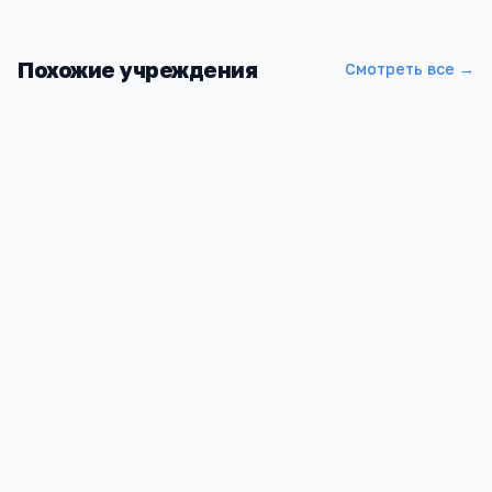
Похожие учреждения
Смотреть все →
Филиал Военной академии РВСН им. Петра Великого
Московская обл., г. Серпухов, ул. Бригадная, д.17
4.4
22
11 304