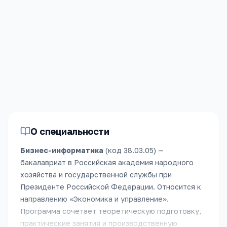
94.7
балла за
предмет
По укрупнённой группе
«
Бизнес-информатика
»,
2025
год
(бюджет)
.
Зачислено
20
человек
,
из них
8
без
вступительных
испытаний
.
О специальности
Бизнес-информатика
(код
38.03.05
) —
бакалавриат
в
Российская академия народного
хозяйства и государственной службы при
Президенте Российской Федерации
.
Относится к
направлению «
Экономика и управление
».
Программа сочетает теоретическую подготовку,
практические занятия и производственную