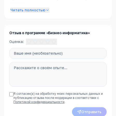
практику.
Читать полностью
Подробное описание специальности появится в
ближайшее время. Пока — обратитесь в приёмную
комиссию, чтобы получить полное описание
программы, расписание и условия поступления.
Отзыв о программе «Бизнес-информатика»
Оценка:
Я согласен(а) на обработку моих персональных данных и
публикацию отзыва после модерации в соответствии с
Политикой конфиденциальности
.
Отправить