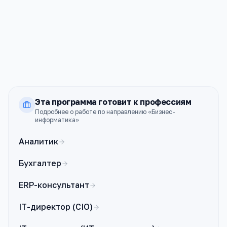
РУДН
Москва
ПРОХОДНОЙ
СТОИМОСТЬ
80
202к ₽
б.
Эта программа готовит к профессиям
Подробнее о работе по направлению «
Бизнес-
информатика
»
Аналитик
Бухгалтер
ERP-консультант
IT-директор (CIO)