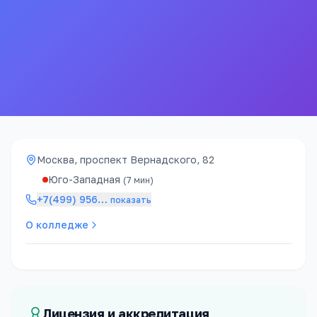
15
260
бюджетных мест
проходной балл
485к ₽
4 года
стоимость / год
срок обучения
Москва, проспект Вернадского, 82
Юго-Западная
(
7
мин)
+7(499) 956
…
показать
О колледже
Лицензия и аккредитация