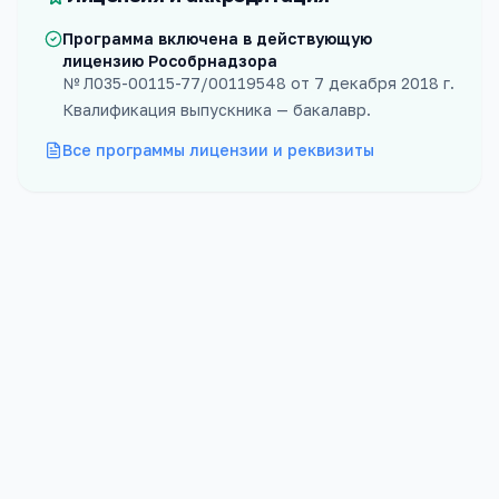
Программа включена в действующую
лицензию Рособрнадзора
№
Л035-00115-77/00119548
от
7 декабря 2018 г.
Квалификация выпускника —
бакалавр
.
Все программы лицензии и реквизиты
Форма
Бюджет
Очная
15
мест
Проходной
Платных
260
баллов
75
мест
Стоимость
Срок обучения