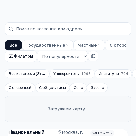
Все
Государственные
Частные
С отсрочко
Фильтры
Все категории (
3
) →
Университеты
1293
Институты
704
С отсрочкой
С общежитием
Очно
Заочно
Загружаем карту…
Каталог
вузы
Национальный
Москва, г.
ЕГЭ ~70.5