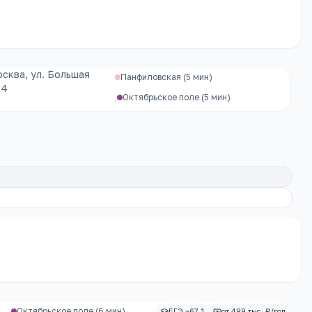
осква, ул. Большая
Панфиловская
(5 мин)
14
,
Октябрьское поле
(5 мин)
Октябрьское поле
(6 мин)
ЕГЭ ~67.1
от 499 тыс. ₽/год