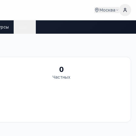
Москва
урсы
Ещё
0
Частных