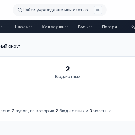
Найти учреждение или статью...
⌘K
ы
Школы
Колледжи
Вузы
Лагеря
К
ный округ
2
Бюджетных
лено
3
вузов
, из которых
2
бюджетных и
0
частных.