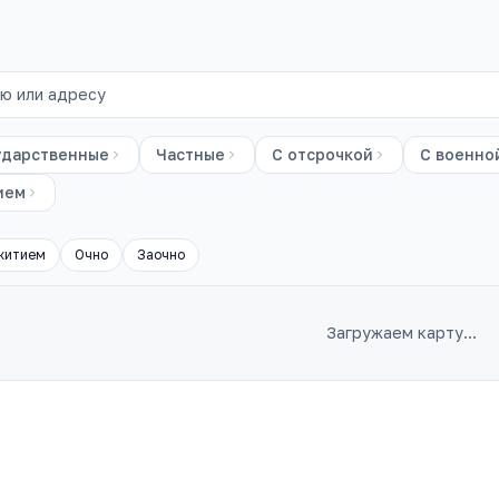
ударственные
Частные
С отсрочкой
С военно
ием
житием
Очно
Заочно
Загружаем карту…