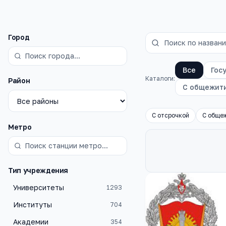
Фильтры
Город
Все
Гос
Каталоги:
Район
С общежит
С отсрочкой
С обще
Метро
Тип учреждения
Каталог
вузы
Университеты
1293
Институты
704
Академии
354