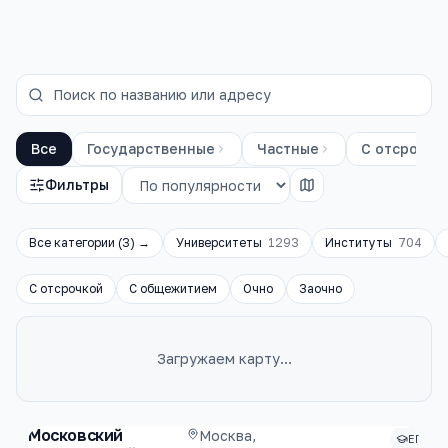
Все
Государственные
Частные
С отсрочко
Фильтры
Все категории (
3
) →
Университеты
1293
Институты
704
С отсрочкой
С общежитием
Очно
Заочно
Загружаем карту…
Каталог
вузы
Московский
Москва,
ЕГЭ ~6