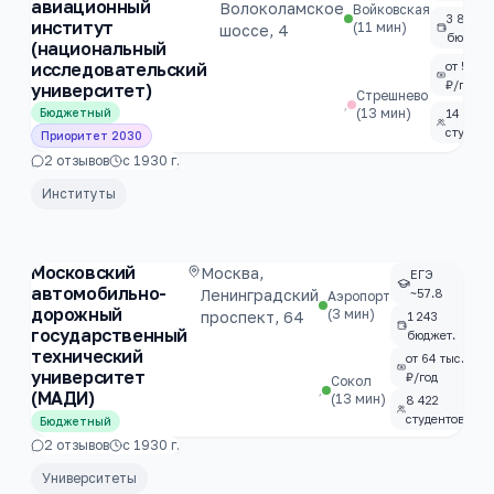
авиационный
Волоколамское
Войковская
3 885
институт
(11 мин)
шоссе, 4
бюджет
(национальный
от 53 ты
исследовательский
₽/год
университет)
Стрешнево
,
(13 мин)
14 060
Бюджетный
студент
Приоритет 2030
2
отзывов
с
1930
г.
Институты
Московский
Москва,
ЕГЭ
автомобильно-
Ленинградский
~57.8
Аэропорт
дорожный
(3 мин)
проспект, 64
1 243
государственный
бюджет.
технический
от 64 тыс.
университет
₽/год
Сокол
,
(МАДИ)
(13 мин)
8 422
студентов
Бюджетный
2
отзывов
с
1930
г.
Университеты