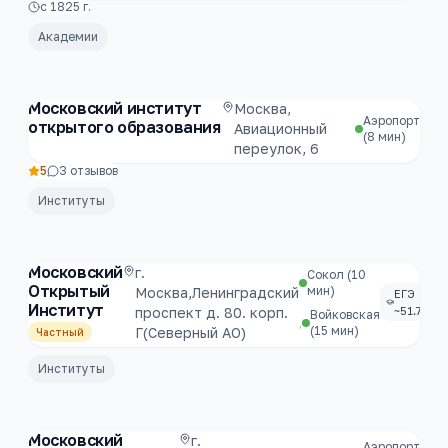
с
1825
г.
Академии
Московский институт
Москва,
Аэропорт
открытого образования
Авиационный
(8 мин)
переулок, 6
5
3
отзывов
Институты
Московский
г.
Сокол
(10
Открытый
мин)
Москва,Ленинградский
ЕГЭ
Институт
проспект д. 80. корп.
~51.7
Войковская
,
(15 мин)
Г(Северный АО)
Частный
Институты
Московский
г.
Аэропорт