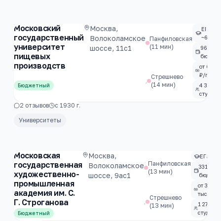
Московский
Москва,
ЕГЭ
государственный
Волоколамское
~69.4
Панфиловская
университет
(11 мин)
шоссе, 11с1
962
пищевых
бюджет
производств
от 62 ты
₽/год
Стрешнево
,
(14 мин)
4 368
Бюджетный
студент
2
отзывов
с
1930
г.
Университеты
Московская
Москва,
ЕГЭ ~73
государственная
Панфиловская
Волоколамское
331
(13 мин)
художественно-
шоссе, 9ас1
бюджет.
промышленная
от 350
академия им. С.
тыс. ₽/г
Стрешнево
Г. Строганова
,
1 271
(13 мин)
студент
Бюджетный