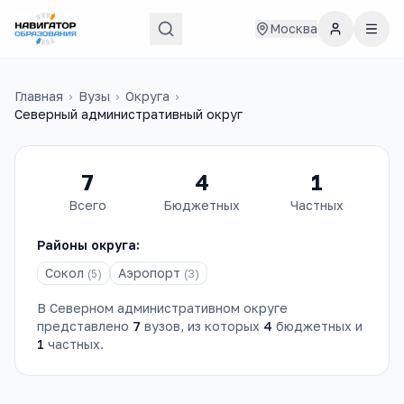
Москва
Главная
›
Вузы
›
Округа
›
Северный административный округ
7
4
1
Всего
Бюджетных
Частных
Районы округа:
Сокол
Аэропорт
(
5
)
(
3
)
В
Северном административном округе
представлено
7
вузов
, из которых
4
бюджетных и
1
частных.