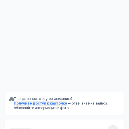
Я согласен(а) на обработку моих персональных данных и
публикацию отзыва после модерации в соответствии с
Политикой конфиденциальности
.
Отправить
Представляете эту организацию?
Получите доступ к карточке
— отвечайте на заявки,
обновляйте информацию и фото.