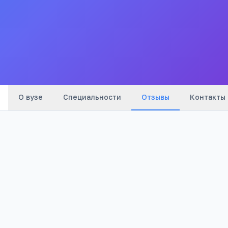
Серпухове
Филиал МГУПИ в г. Серпухове
Все
вузы
города
О вузе
Специальности
Отзывы
Контакты
Оценка: