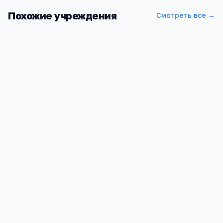
Похожие учреждения
Смотреть все →
Филиал Военной академии РВСН им. Петра Великого
Московская обл., г. Серпухов, ул. Бригадная, д.17
4.4
22
11 282