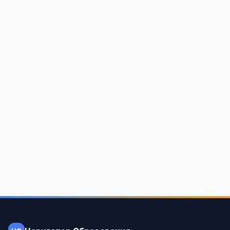
Краснознаменская средняя общеобразовательная
школа поселка Загорянский
Московская область, Щелковский район, поселок городского
типа Загорянский, улица Толстого, 1
1 284