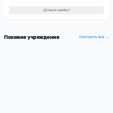
Нашли ошибку?
Похожие учреждения
Смотреть все →
Школа МАОУ ДОД Загорянская ДШИ им. Ю.А.Розума
ЩМР МО
Московская обл, Щелковский р-н, Загорянский дп, Школьная
ул, 2
866