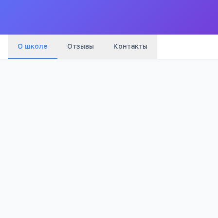
города
О школе
Отзывы
Контакты
1963
1 235
Год основания
Просмотров
Полезно родителям
РЕКЛАМА
школьников