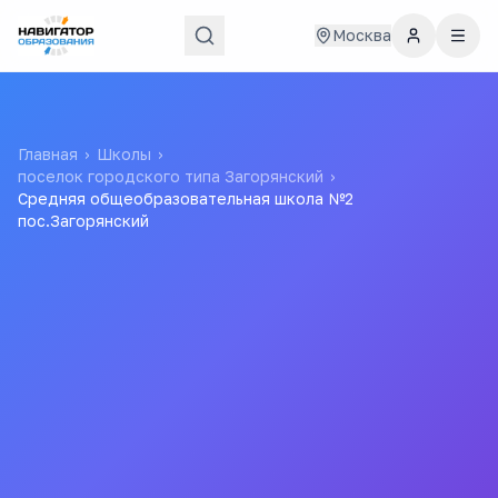
Москва
Главная
›
Школы
›
поселок городского типа Загорянский
›
Средняя общеобразовательная школа №2
пос.Загорянский
Средняя
общеобразовательная
школа №2 пос.Загорянский
Все
школы