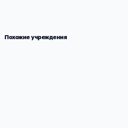
проблем владельца
Похожие учреждения
Школа МАОУ ДОД Загорянская ДШИ
Средняя о
им. Ю.А.Розума ЩМР МО
№2 пос.Заг
Московская обл, Щелковский р-н,
Московская 
Загорянский дп, Школьная ул, 2
Щелковский
866
1 236