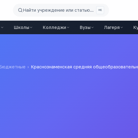
Найти учреждение или статью...
⌘K
ы
Школы
Колледжи
Вузы
Лагеря
К
Бюджетные
›
Краснознаменская средняя общеобразовательн
няя общеобразовательн
ЧРЕЖДЕНИЕ СРЕДНЯЯ ОБЩЕОБРАЗОВАТЕЛЬНАЯ ШКОЛА № 20