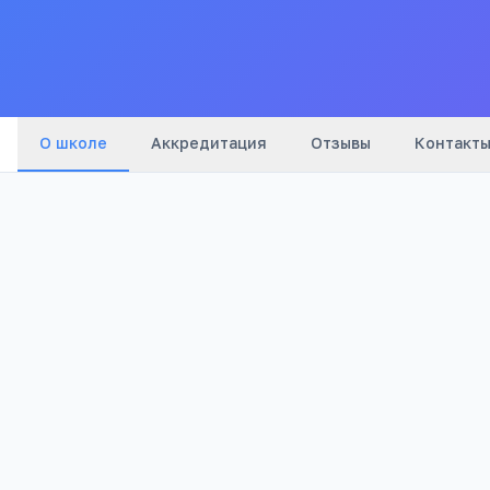
О школе
Аккредитация
Отзывы
Контакт
Бюджетный
1 282
Тип
Просмотров
Полезно родителям школьников
Телефона меньше, а оценки лучше
Бесплатный 5-дневный онлайн-марафон Шамил