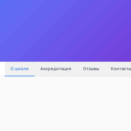
Москвы «Школа № 1987»
Средняя общеобразовательная школа № 1987
4.6
Все
школы
города
О школе
Аккредитация
Отзывы
Контакт
2002
Бюджетный
Год основания
Тип