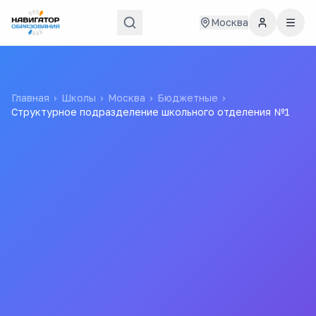
Москва
Главная
›
Школы
›
Москва
›
Бюджетные
›
Структурное подразделение школьного отделения №1
Структурное
подразделение
школьного отделения
№1
ГБОУ Школа № 1987
Государственное бюджетное
общеобразовательное учреждение города