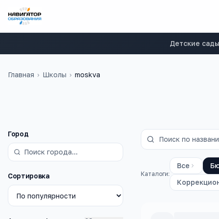
Детские сад
Главная
›
Школы
›
moskva
Фильтры
Город
Все
Б
Каталоги:
Сортировка
Коррекцио