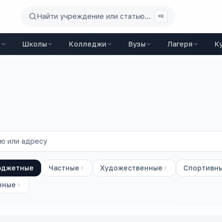
Найти учреждение или статью...
⌘K
ы
Школы
Колледжи
Вузы
Лагеря
К
юджетные
Частные
Художественные
Спортивн
нные