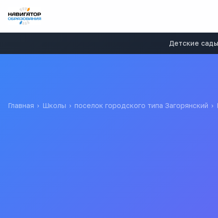
Детские сад
Главная
›
Школы
›
поселок городского типа Загорянский
›
Средняя общеобразоват
Муниципальное бюджетное общеобразовательное учрежден