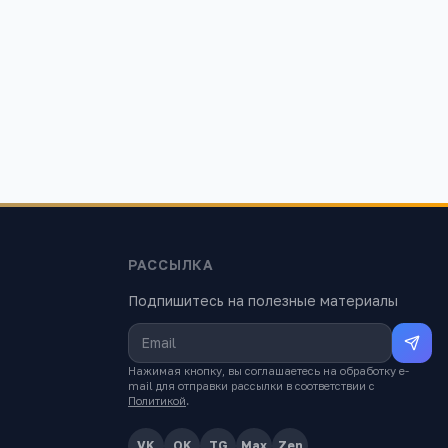
ий район,
янский, улица
РАССЫЛКА
Подпишитесь на полезные материалы
Нажимая кнопку, вы соглашаетесь на обработку e-
mail для отправки рассылки в соответствии с
Политикой
.
VK
OK
TG
Max
Zen