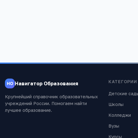
Московская обл, Щелковский р-н,
Московская 
Загорянский дп, Школьная ул, 2
Щелковский
866
1 237
КАТЕГОРИИ
Навигатор Образования
НО
Детские сад
Крупнейший справочник образовательных
учреждений России. Помогаем найти
Школы
лучшее образование.
Колледжи
Вузы
Курсы