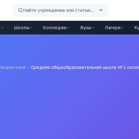
Найти учреждение или статью...
⌘K
ы
Школы
Колледжи
Вузы
Лагеря
К
Бюджетные
›
Средняя общеобразовательная школа № 1 посел
ельная школа № 1 посел
ие средняя общеобразовательная школа №1 п. Загорянский 
Все
школы
города