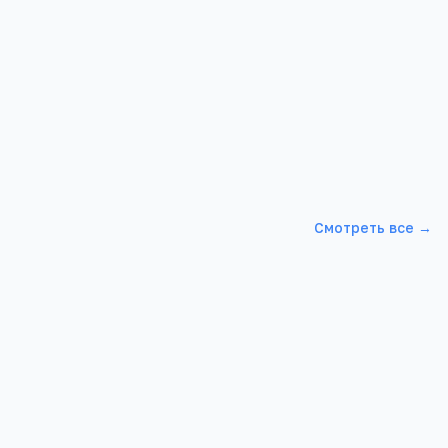
ны законом
сто в
Смотреть все →
я
ла поселка