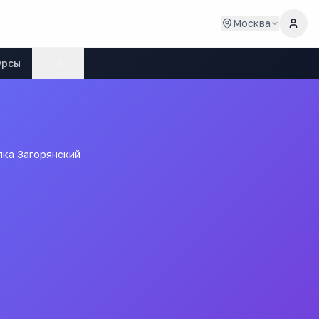
Москва
урсы
Ещё
ка Загорянский
ка Загорянский
Щёлковского муниципального района Московской области