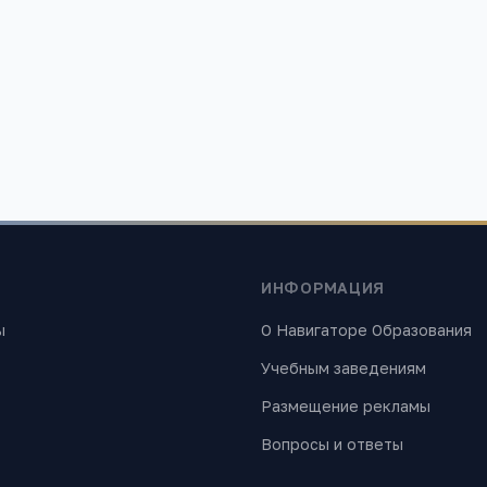
Загорянский
область, пос. Загорянский
Московская область, Щелковск
 район, улица Свердлова 10
поселок городского типа Загор
Толстого, 1
1 284
ИНФОРМАЦИЯ
ы
О Навигаторе Образования
Учебным заведениям
Размещение рекламы
Вопросы и ответы