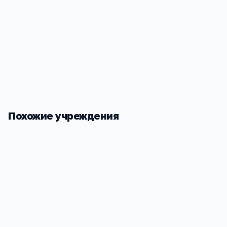
Социализация
—
большой разнообразный коллекти
Стабильность
—
школа не закроется из-за финансо
проблем владельца
Похожие учреждения
Школа МАОУ ДОД Загорянская ДШИ
Средняя о
им. Ю.А.Розума ЩМР МО
№2 пос.Заг