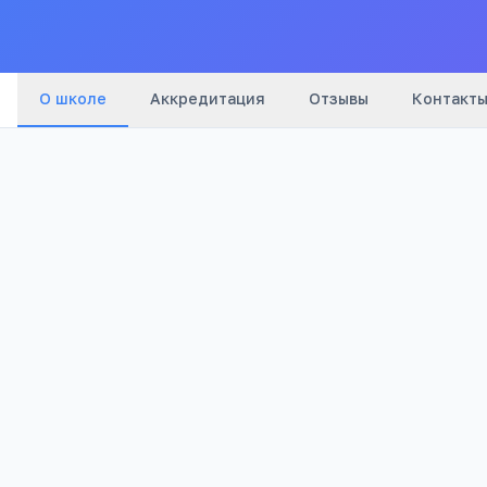
О школе
Аккредитация
Отзывы
Контакт
Бюджетный
1 098
Тип
Просмотров
Полезно родителям школьников
Телефона меньше, а оценки лучше
Бесплатный 5-дневный онлайн-марафон Шамил
школьников: как сократить время в гаджетах 