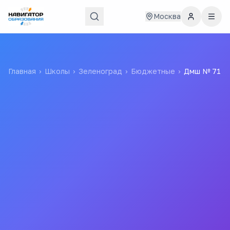
Москва
Главная
›
Школы
›
Зеленоград
›
Бюджетные
›
Дмш № 71
Дмш № 71
ГБОУ ДОД г. Москвы "ДМШ № 71"
Государственное Бюджетное Образовательное
Учреждение Дополнительного Образования Детей
Города Москвы "детская Музыкальная Школа № 71"
Все
школы
города