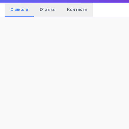
О школе
Отзывы
Контакты
Бюджетный
1 312
Тип
Просмотров
Полезно родителям
РЕКЛАМА
школьников
Телефона меньше, а оценки лучше
Бесплатный 5-дневный онлайн-марафон
Шамиля Ахмадуллина для родителей