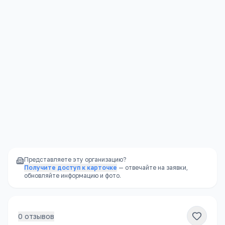
Музыкальные школы
Контакты
Подробнее →
Москва, Зеленоград г, Панфиловский пр-кт, 24
+7(499) 731
…
показать
dmsh71@gmail.com
dmsh71.ru
Представляете эту организацию?
Получите доступ к карточке
— отвечайте на заявки,
обновляйте информацию и фото.
0
отзывов