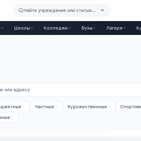
Найти учреждение или статью...
⌘K
ы
Школы
Колледжи
Вузы
Лагеря
К
юджетные
Частные
Художественные
Спортив
нные