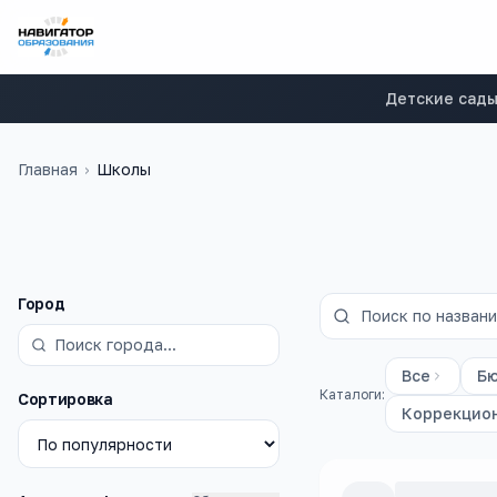
Детские сад
Главная
›
Школы
Фильтры
Город
Все
Б
Каталоги:
Сортировка
Коррекцио