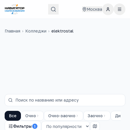
Москва
Главная
›
Колледжи
›
elektrostal
на базе 9
классов
Все
Очно
Очно-заочно
Заочно
Диста
Фильтры
1