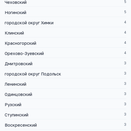
5
Чеховский
5
Ногинский
4
городской округ Химки
4
Клинский
4
Красногорский
4
Орехово-Зуевский
3
Дмитровский
3
городской округ Подольск
3
Ленинский
3
Одинцовский
3
Рузский
3
Ступинский
3
Воскресенский