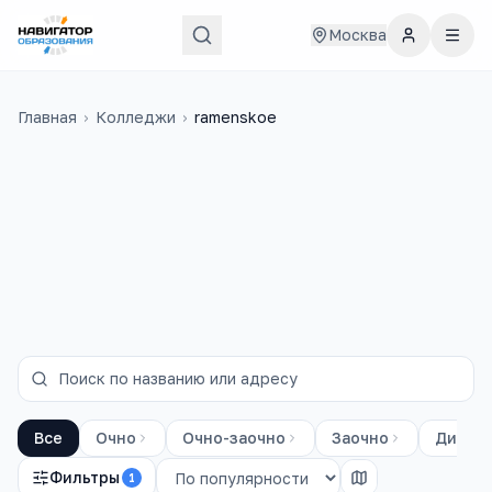
Москва
Главная
›
Колледжи
›
ramenskoe
на базе 9
классов
Все
Очно
Очно-заочно
Заочно
Диста
Фильтры
1