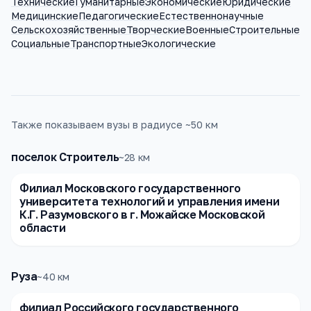
Технические
Гуманитарные
Экономические
Юридические
Медицинские
Педагогические
Естественнонаучные
Сельскохозяйственные
Творческие
Военные
Строительные
Социальные
Транспортные
Экологические
Также показываем вузы в радиусе ~50 км
поселок Строитель
~
28
км
Филиал Московского государственного
университета технологий и управления имени
К.Г. Разумовского в г. Можайске Московской
области
Руза
~
40
км
филиал Российского государственного