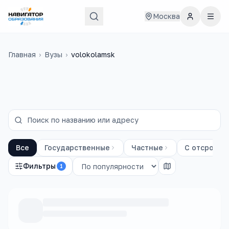
Москва
Главная
›
Вузы
›
volokolamsk
Все
Государственные
Частные
С отсрочко
Фильтры
1