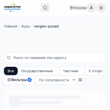
Москва
Главная
›
Вузы
›
sergiev-posad
Все
Государственные
Частные
С отсрочко
Фильтры
1