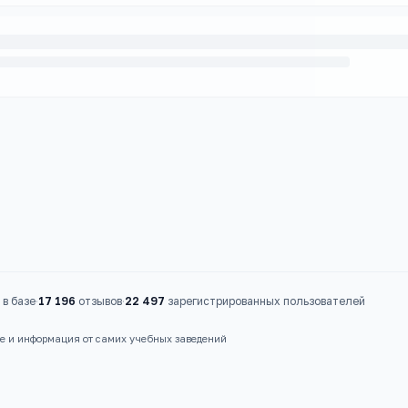
в базе
·
17 196
отзывов
·
22 497
зарегистрированных пользователей
ые и информация от самих учебных заведений