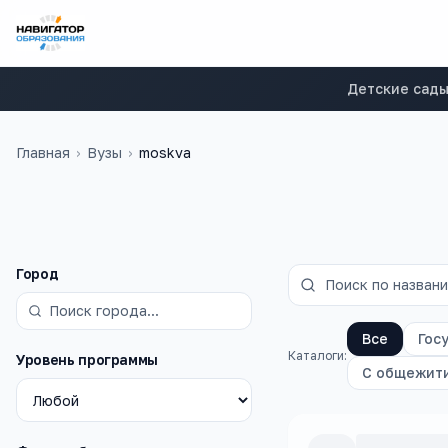
Детские сад
Главная
›
Вузы
›
moskva
Фильтры
Город
Все
Гос
Каталоги:
Уровень программы
С общежит