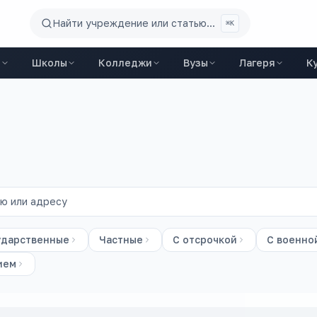
Найти учреждение или статью...
⌘K
ы
Школы
Колледжи
Вузы
Лагеря
К
ударственные
Частные
С отсрочкой
С военно
ием