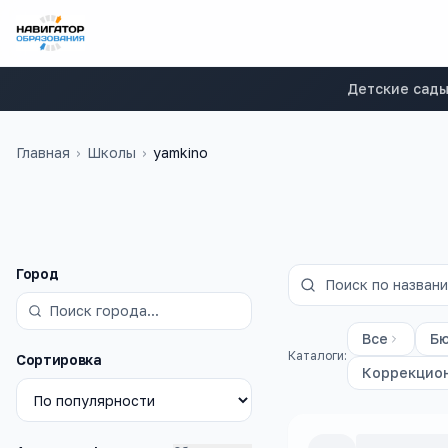
Детские сад
Главная
›
Школы
›
yamkino
Фильтры
Город
Все
Б
Каталоги:
Сортировка
Коррекцио