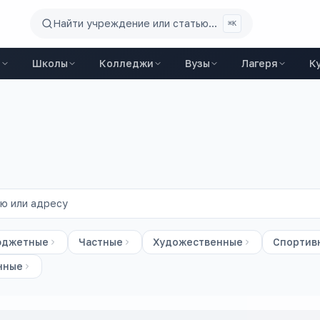
Найти учреждение или статью...
⌘K
ы
Школы
Колледжи
Вузы
Лагеря
К
юджетные
Частные
Художественные
Спортив
нные