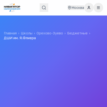
Москва
Главная
›
Школы
›
Орехово-Зуево
›
Бюджетные
›
ДШИ им. Я.Флиера
ДШИ им. Я.Флиера
Муниципальное Образовательное Учреждение
Дополнительного Образования Детей "детская Школа
Искусств Им. Я.флиера"
Все
школы
города