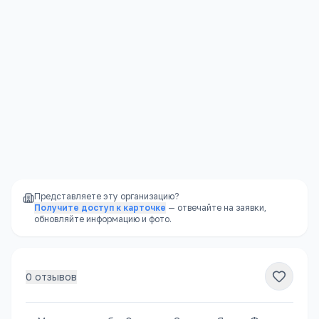
Контакты
Подробнее →
Московская обл, Орехово-Зуево г, Якова
Флиера ул, 1
+7(496) 412
…
показать
schoolflier@mail.ru
www.flierschool.ru
Представляете эту организацию?
Получите доступ к карточке
— отвечайте на заявки,
обновляйте информацию и фото.
0
отзывов