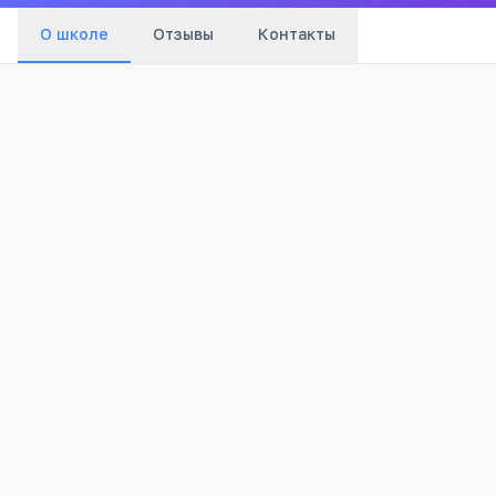
О школе
Отзывы
Контакты
Бюджетный
794
Тип
Просмотров
Полезно родителям
РЕКЛАМА
школьников
Телефона меньше, а оценки лучше
Бесплатный 5-дневный онлайн-марафон
Шамиля Ахмадуллина для родителей