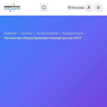
Москва
Главная
›
Школы
›
Красногорск
›
Бюджетные
›
Начальная общеобразовательная школа №17
Начальная
общеобразовательная
школа №17
Школа МБОУ НОШ № 17
Все
школы