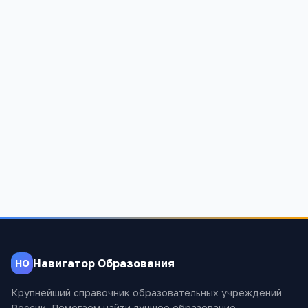
Школа МБОУДОД СДЮШОР
Московская обл, Красногорский р-н, Красногорск г,
Пионерская ул, 11 А
936
Навигатор Образования
НО
Крупнейший справочник образовательных учреждений
России. Помогаем найти лучшее образование.