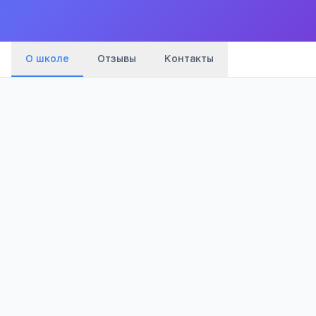
города
О школе
Отзывы
Контакты
2012
Бюджетный
Год основания
Тип
1 467
Просмотров
Полезно родителям
РЕКЛАМА
школьников