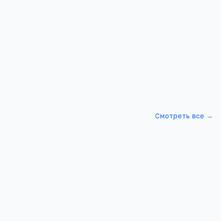
одробнее →
Смотреть все →
ГБОУ Школа № 2053