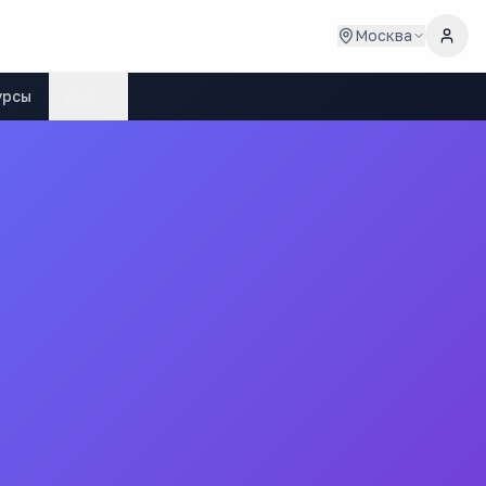
Москва
урсы
Ещё
Проспект Вернадского
(
18
мин)