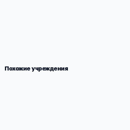
Контакты
г. Москва, пр-т Вернадского, д. 21, к.3
+7(926) 817
…
показать
info@grazia-m.ru
gracia-rg.ru
Похожие учреждения
ГБОУ «Школа № 597 «Новое
ГБОУ Лицей