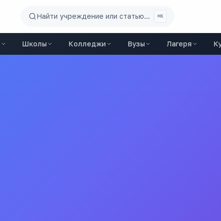
Найти учреждение или статью...
⌘K
ы
Школы
Колледжи
Вузы
Лагеря
К
се
школы
города
Вавиловская
(
16
мин)
Университет
(
17
мин)