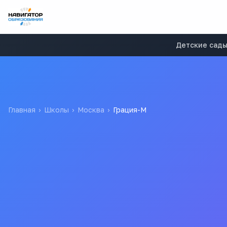
Детские сад
Главная
›
Школы
›
Москва
›
Грация-М
Грация-М
5.0
В