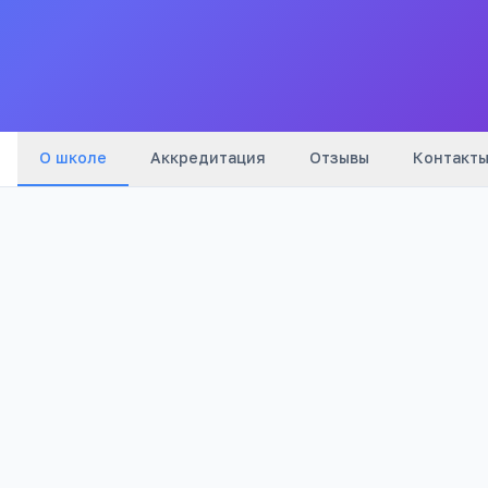
Все
школы
города
О школе
Аккредитация
Отзывы
Контакт
Бюджетный
2 428
Тип
Просмотров
Полезно родителям
РЕКЛАМА
школьников