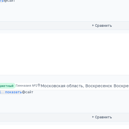
ть
сайт
+ Сравнить
Московская область, Воскресенск Воскрес
Гимназия №1
джетный
1
…
показать
сайт
+ Сравнить