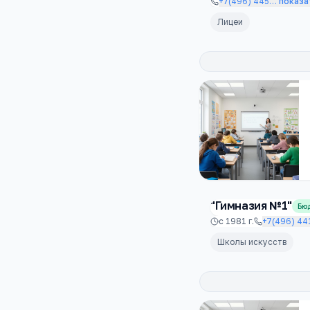
+7(496) 445
…
показа
Лицеи
"Гимназия №1"
Бю
с
1981
г.
+7(496) 44
Школы искусств