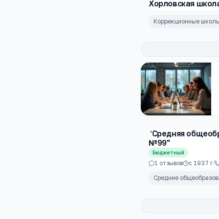
Хорловская школа 
Коррекционные школ
"Средняя общеоб
№99"
Бюджетный
1
отзывов
с
1937
г.
Средние общеобразо