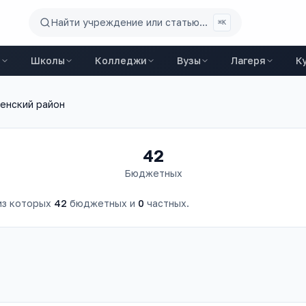
Найти учреждение или статью...
⌘K
ы
Школы
Колледжи
Вузы
Лагеря
К
енский район
42
Бюджетных
 из которых
42
бюджетных и
0
частных.