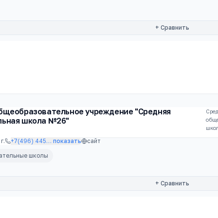
+ Сравнить
бщеобразовательное учреждение "Средняя
Сре
ьная школа №26"
общ
шко
г.
+7(496) 445
…
показать
сайт
вательные школы
+ Сравнить