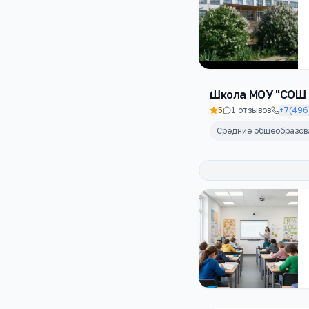
Школа МОУ "СОШ
5
1
отзывов
+7(496
Средние общеобразо