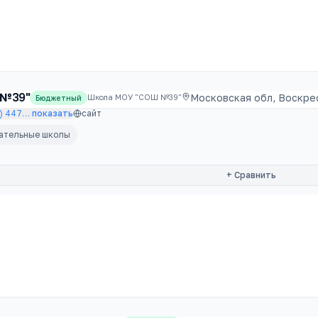
 №39"
Московская обл, Воскрес
Школа МОУ "СОШ №39"
Бюджетный
) 447
…
показать
сайт
вательные школы
+ Сравнить