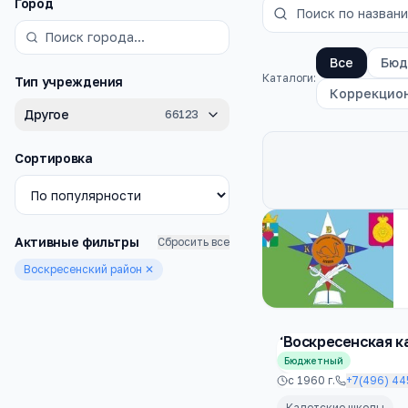
Фильтры
Город
Все
Бюд
Каталоги:
Тип учреждения
Коррекцио
Другое
66123
Сортировка
Каталог
школы
Активные фильтры
Сбросить все
Воскресенский район
✕
"Воскресенская к
Бюджетный
с
1960
г.
+7(496) 44
Кадетские школы