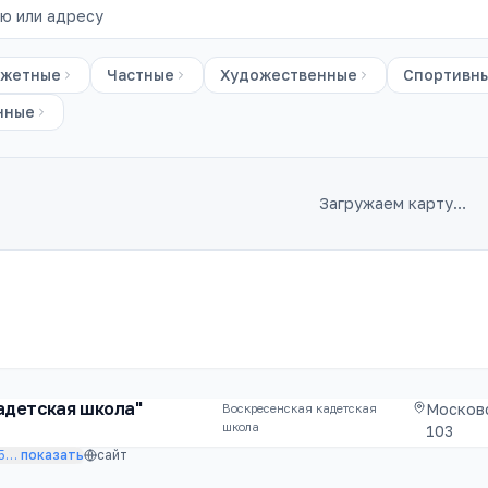
жетные
Частные
Художественные
Спортивн
нные
Загружаем карту…
адетская школа"
Московс
Воскресенская кадетская
школа
103
5
…
показать
сайт