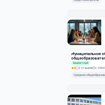
Муниципальное о
общеобразовател
Бюджетный
5
2
отзывов
с
1984
Средние общеобразо