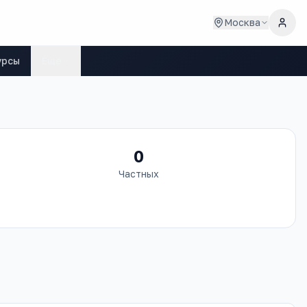
Москва
урсы
Ещё
0
Частных