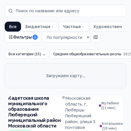
Все
Бюджетные
Частные
Художественные
Фильтры
1
Все категории (
15
) →
Средние общеобразовательные школы
362
Загружаем карту…
Каталог
школы
Кадетская школа
Московская
муниципального
Жулебино
область, г.
(11 мин)
образования
Люберцы
Люберецкий
Люберецкий
муниципальный район
район, улица 3
Котельники
Московской области
,
почтовое
(18 мин)