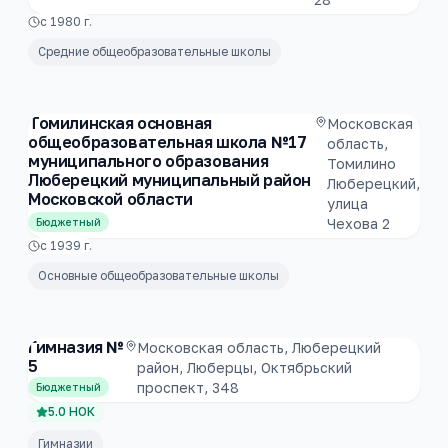
с
1980
г.
Средние общеобразовательные школы
Томилинская основная
Московская
общеобразовательная школа №17
область,
муниципального образования
Томилино
Люберецкий муниципальный район
Люберецкий,
Московской области
улица
Чехова 2
Бюджетный
с
1939
г.
Основные общеобразовательные школы
Гимназия №
Московская область, Люберецкий
5
район, Люберцы, Октябрьский
проспект, 348
Бюджетный
5.0
НОК
Гимназии