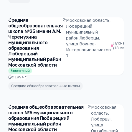
Средняя
Московская область,
общеобразовательная
Люберецкий
школа №25 имени А.М.
муниципальный
Черемухина
район Люберцы,
муниципального
Лухманов
улица Воинов-
образования
(18 мин)
Интернационалистов
Люберецкий
7
муниципальный район
Московской области
Бюджетный
с
1994
г.
Средние общеобразовательные школы
Средняя общеобразовательная
Московская
школа №6 муниципального
область,
образования Люберецкий
Люберцы,
муниципальный район
улица
Московской области
Октябрьский