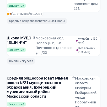
проспект дом
Бюджетный
118
5
1
отзывов
с
1938
г.
Средние общеобразовательные школы
Школа МУДО
Московская обл,
Жулебино
(19
"ДШИ №4"
мин)
Люберцы г, 3-е
Почтовое отделение
Котельники
,
Бюджетный
(19 мин)
ул, /30
Школы искусств
Средняя общеобразовательная
Московская
школа №21 муниципального
область,
образования Люберецкий
Люберцы
муниципальный район
Люберецкий,
Московской области
улица
Побратимов
Бюджетный
28