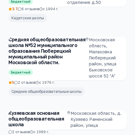
Бюджетный
отделение д.50
3.7
6
отзывов
с
1994
г.
Кадетские школы
Средняя общеобразовательная
Московская
школа №52 муниципального
область,
образования Люберецкий
Малаховка
муниципальный район
Люберецкий
Московской области.
район, улица
Быковское
Бюджетный
шоссе 52 "А"
5
2
отзывов
с
1976
г.
Средние общеобразовательные школы
Кузяевская основная
Московская область, д.
общеобразовательная
Кузяево Раменский
школа
район, улица
2
отзывов
с
1989
г.