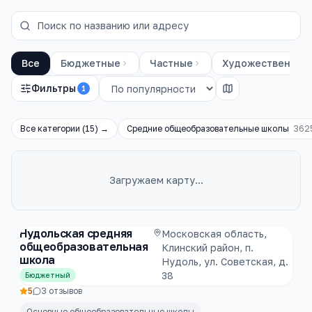
Все
Бюджетные
Частные
Художественные
Фильтры
1
Все категории (
15
) →
Средние общеобразовательные школы
362
Загружаем карту…
Каталог
школы
Нудольская средняя
Московская область,
общеобразовательная
Клинский район, п.
школа
Нудоль, ул. Советская, д.
38
Бюджетный
5
3
отзывов
Основные общеобразовательные школы