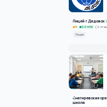
Лицей г.Дедовск
5
5.0
НОК
1
отзы
Лицеи
Снегиревская ср
школа