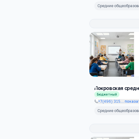
Средние общеобразо
Покровская сред
Бюджетный
+7(496) 315
…
показа
Средние общеобразо