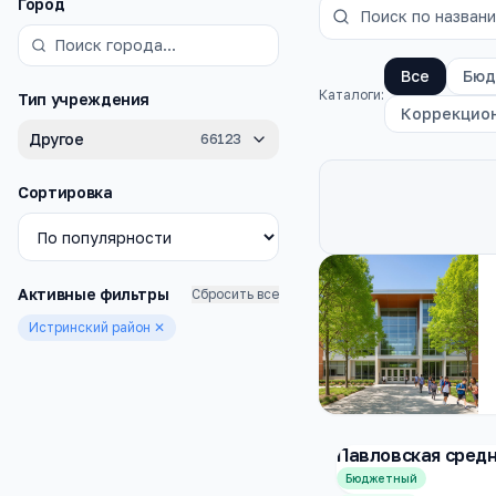
Фильтры
Город
Все
Бюд
Каталоги:
Тип учреждения
Коррекцио
Другое
66123
Сортировка
Каталог
школы
Активные фильтры
Сбросить все
Истринский район
✕
Павловская сред
Бюджетный