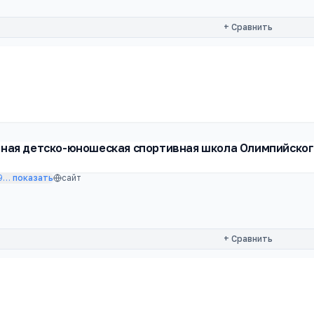
+ Сравнить
ная детско-юношеская спортивная школа Олимпийског
9
…
показать
сайт
+ Сравнить