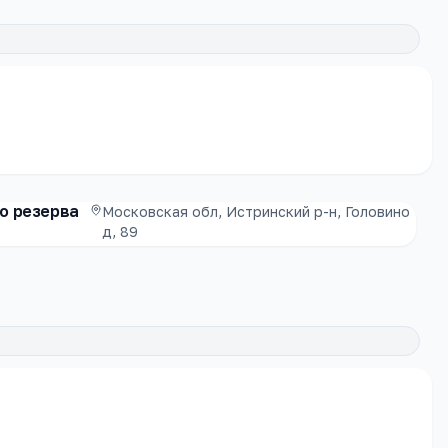
о резерва
Московская обл, Истринский р-н, Головино
д, 89