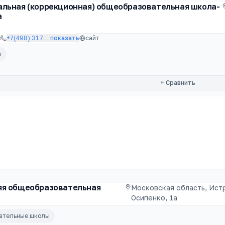
альная (коррекционная) общеобразовательная школа-
а
в
+7(498) 317
…
показать
сайт
ы
+ Сравнить
яя общеобразовательная
Московская область, Истр
Осипенко, 1а
вательные школы