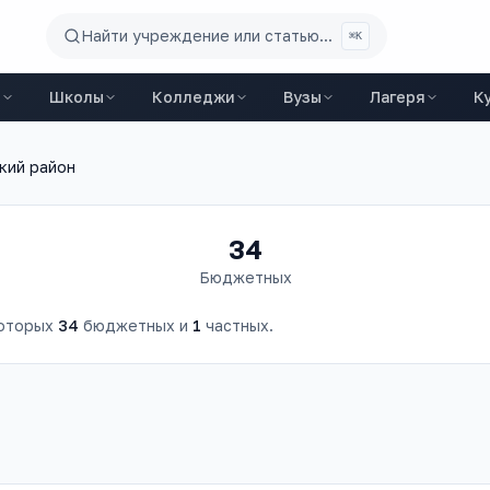
Найти учреждение или статью...
⌘K
ы
Школы
Колледжи
Вузы
Лагеря
К
кий район
34
Бюджетных
которых
34
бюджетных и
1
частных.