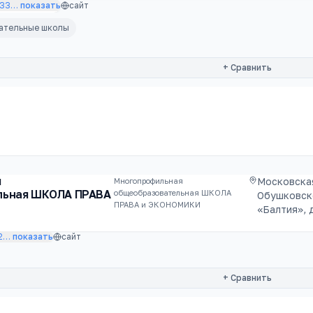
533
…
показать
сайт
вательные школы
+ Сравнить
я
Московская
Многопрофильная
льная ШКОЛА ПРАВА
общеобразовательная ШКОЛА
Обушковско
ПРАВА и ЭКОНОМИКИ
«Балтия», 
2
…
показать
сайт
+ Сравнить