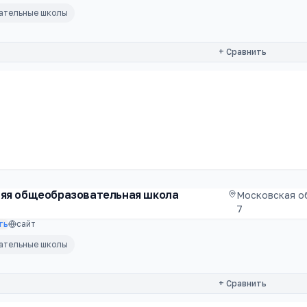
вательные школы
+ Сравнить
няя общеобразовательная школа
Московская об
7
ть
сайт
вательные школы
+ Сравнить