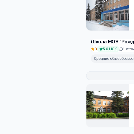
Школа МОУ "Рожд
3
5.0
НОК
1
отзы
Средние общеобразо