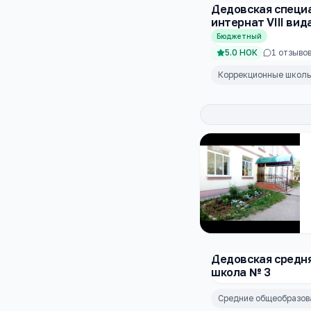
Дедовская специ
интернат VIII вид
Бюджетный
5.0
НОК
1
отзыво
Коррекционные школ
Дедовская средн
школа № 3
Средние общеобразо