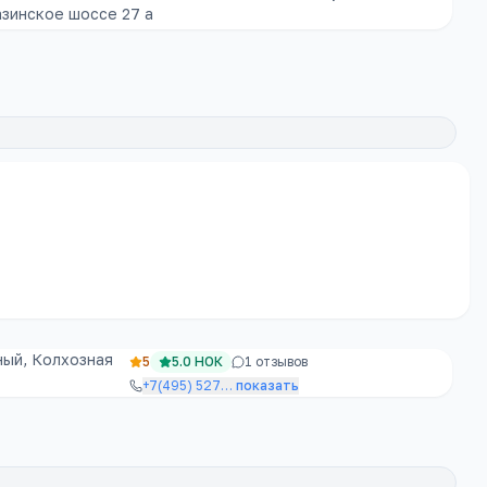
азинское шоссе 27 а
ный, Колхозная
5
5.0
НОК
1
отзывов
+7(495) 527
…
показать