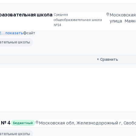
разовательная школа
Московская
Cредняя
общеобразовательная школа
улица Маяк
№14
2
…
показать
сайт
вательные школы
+ Сравнить
 № 4
Московская обл, Железнодорожный г, Свобо
Бюджетный
вательные школы