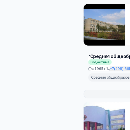
"Средняя общеоб
Бюджетный
с
1965
г.
+7(498) 66
Средние общеобразо