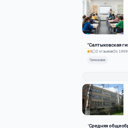
"Салтыковская ги
5
2
отзывов
с
1909
Гимназии
"Средняя общеоб