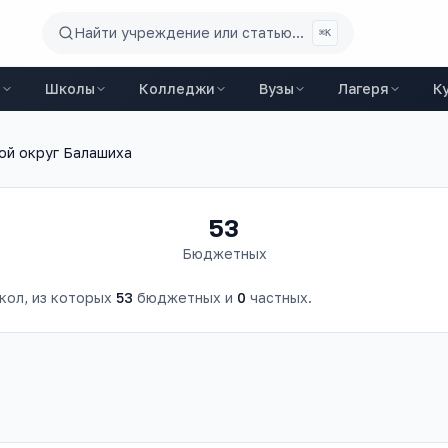
Найти учреждение или статью...
⌘K
ы
Школы
Колледжи
Вузы
Лагеря
К
ой округ Балашиха
53
Бюджетных
кол
, из которых
53
бюджетных и
0
частных.