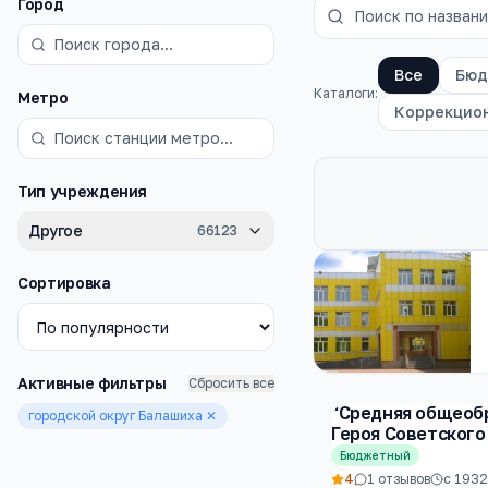
Фильтры
Город
Все
Бюд
Каталоги:
Метро
Коррекцио
Тип учреждения
Другое
66123
Каталог
школы
Сортировка
Активные фильтры
Сбросить все
"Средняя общеоб
городской округ Балашиха
✕
Героя Советского
Бюджетный
4
1
отзывов
с
1932