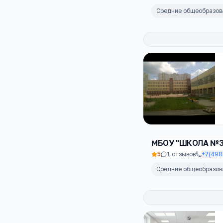
Средние общеобразо
МБОУ "ШКОЛА №3
5
1
отзывов
+7(498
Средние общеобразо