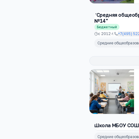
"Cредняя общеоб
№14"
Бюджетный
с
2012
г.
+7(495) 52
Средние общеобразо
Школа МБОУ СОШ
Средние общеобразо