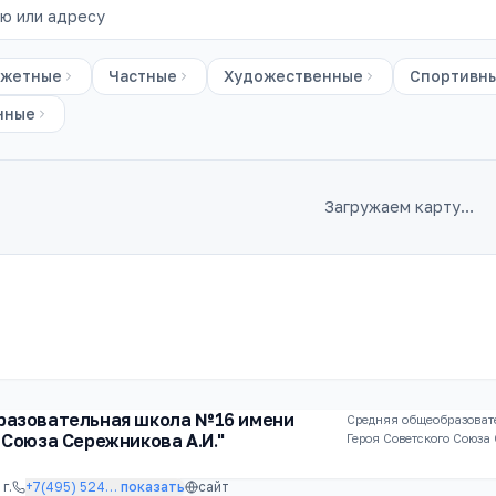
жетные
Частные
Художественные
Спортивн
нные
Загружаем карту…
разовательная школа №16 имени
Средняя общеобразоват
 Союза Сережникова А.И."
Героя Советского Союза
г.
+7(495) 524
…
показать
сайт