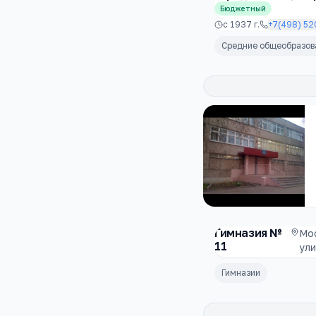
Бюджетный
с
1937
г.
+7(498) 52
Средние общеобразо
Гимназия №
Мо
11
ули
Гимназии