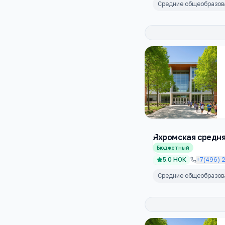
Средние общеобразо
Яхромская средн
Бюджетный
5.0
НОК
+7(496) 
Средние общеобразо