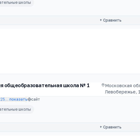
вательные школы
+ Сравнить
яя общеобразовательная школа № 1
Московская обл
Левобережье, 
225
…
показать
сайт
вательные школы
+ Сравнить