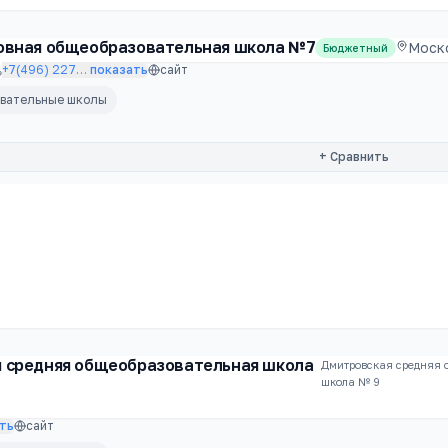
овная общеобразовательная школа №7
Моско
Бюджетный
+7(496) 227
…
показать
сайт
овательные школы
+ Сравнить
 средняя общеобразовательная школа
Дмитровская средняя 
школа № 9
ть
сайт