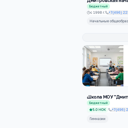
Дмитровская нач
Бюджетный
с
1998
г.
+7(496) 22
Начальные общеобра
Школа МОУ "Дмитр
Бюджетный
5.0
НОК
+7(496) 
Гимназии