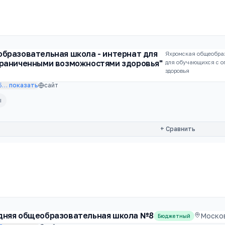
бразовательная школа - интернат для
Яхромская общеобраз
граниченными возможностями здоровья"
для обучающихся с 
здоровья
5
…
показать
сайт
ы
+ Сравнить
дняя общеобразовательная школа №8
Москов
Бюджетный