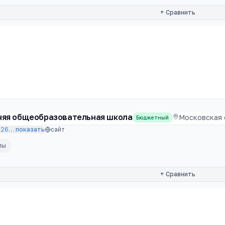
+ Сравнить
няя общеобразовательная школа
Московская 
Бюджетный
226
…
показать
сайт
лы
+ Сравнить