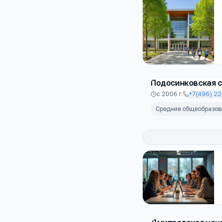
Подосинковская 
с
2006
г.
+7(496) 2
Средние общеобразо