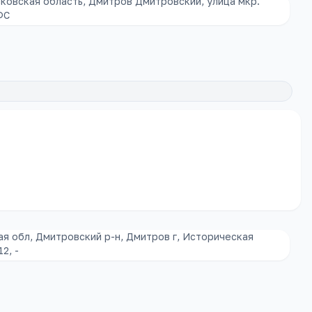
ковская область, Дмитров Дмитровский, улица мкр.
ФС
я обл, Дмитровский р-н, Дмитров г, Историческая
2, -