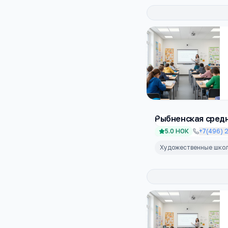
Рыбненская сред
5.0
НОК
+7(496) 
Художественные шко