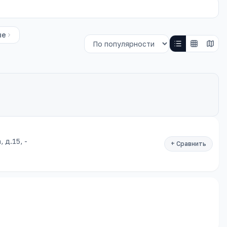
ые
 д.15, -
+ Сравнить