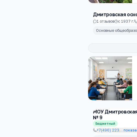
Дмитровская осн
1
отзывов
с
1937
г.
Основные общеобраз
МОУ Дмитровская
№ 9
Бюджетный
+7(496) 223
…
показа