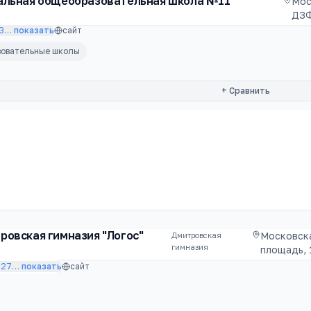
альная общеобразовательная школа №11
Мос
ДЗ
3
…
показать
сайт
зовательные школы
+ Сравнить
овская гимназия "Логос"
Московска
Дмитровская
гимназия
площадь, 1
227
…
показать
сайт