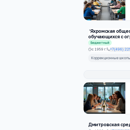
"Яхромская общео
обучающихся с о
Бюджетный
с
1959
г.
+7(496) 22
Коррекционные школ
Дмитровская сре