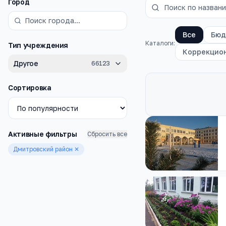
Фильтры
Город
Все
Бюд
Каталоги:
Тип учреждения
Коррекцио
Другое
66123
Сортировка
Каталог
школы
Активные фильтры
Сбросить все
Дмитровский район
✕