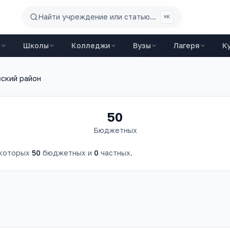
Найти учреждение или статью...
⌘K
ы
Школы
Колледжи
Вузы
Лагеря
К
ский район
50
Бюджетных
 которых
50
бюджетных и
0
частных.