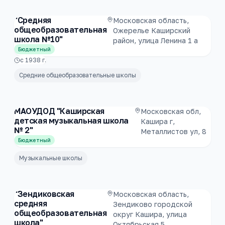
"Средняя
Московская область,
общеобразовательная
Ожерелье Каширский
школа №10"
район, улица Ленина 1 а
Бюджетный
с
1938
г.
Средние общеобразовательные школы
МАОУДОД "Каширская
Московская обл,
детская музыкальная школа
Кашира г,
№ 2"
Металлистов ул, 8
Бюджетный
Музыкальные школы
"Зендиковская
Московская область,
средняя
Зендиково городской
общеобразовательная
округ Кашира, улица
школа"
Октябрьская 5