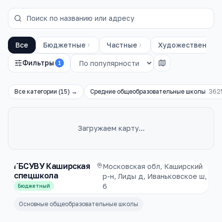
Все
Бюджетные
Частные
Художественные
Фильтры
1
Все категории (
15
) →
Средние общеобразовательные школы
362
Загружаем карту…
Каталог
школы
ГБСУВУ Каширская
Московская обл, Каширский
спецшкола
р-н, Лиды д, Иваньковское ш,
6
Бюджетный
Основные общеобразовательные школы