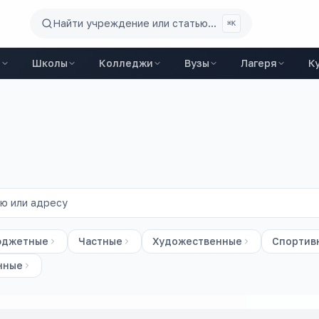
Найти учреждение или статью...
⌘K
ы
Школы
Колледжи
Вузы
Лагеря
К
юджетные
Частные
Художественные
Спортив
нные