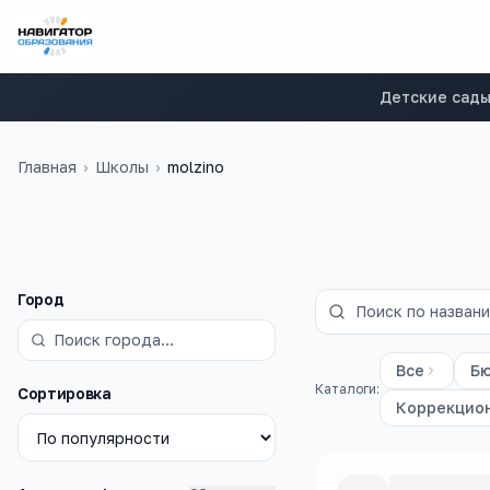
Детские сад
Главная
›
Школы
›
molzino
Фильтры
Город
Все
Б
Каталоги:
Сортировка
Коррекцио