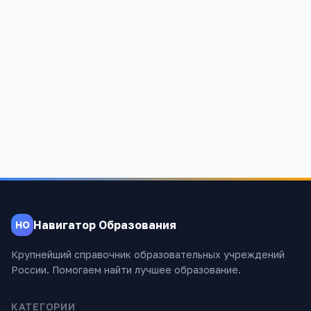
Средняя общеобразовательная школа пос.
Черкизово
Московская область, Пушкинский район, поселок городского
типа Черкизово, Школьная улица, 9
1 008
Навигатор Образования
НО
Крупнейший справочник образовательных учреждений
России. Помогаем найти лучшее образование.
КАТЕГОРИИ