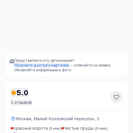
Стабильность
—
школа не закроется из-за
финансовых проблем владельца
Доступность
—
школы есть в каждом
районе, часто в шаговой доступности
Представляете эту организацию?
Получите доступ к карточке
— отвечайте на заявки,
обновляйте информацию и фото.
5.0
1
отзывов
Москва, Малый Козловский переулок, 3
Красные ворота
Чистые пруды
(
5
мин)
(
9
мин)