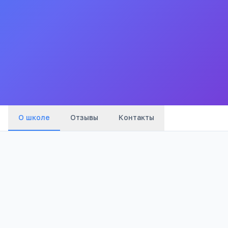
этнокультурным (еврейским) компонентом
образования №1621 Лаудер ЭцХаим
5.0
Все
школы
города
Красные ворота
(
5
мин)
Чистые пруды
(
9
мин)
Тургеневская
(
10
мин)
О школе
Отзывы
Контакты
1
4 125
Отзывов
Просмотров