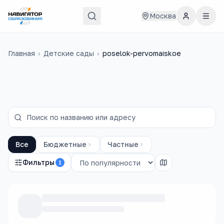
Москва
Главная
›
Детские сады
›
poselok-pervomaiskoe
Все
Бюджетные
Частные
Фильтры
1