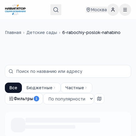
Москва
Главная
›
Детские сады
›
6-rabochiy-poslok-nahabino
Все
Бюджетные
Частные
Фильтры
1