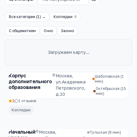
Все категории (
1
) →
Колледжи
6
С общежитием
Очно
Заочно
Загружаем карту…
Каталог
колледжи
в Москва
Корпус
Москва,
Шаболовская
(1
дополнительного
мин)
ул.Академика
образования
Петровского,
Октябрьская
(15
,
мин)
д.10
2
1
отзывов
Колледжи
Начальный
Москва,
Тульская
(8 мин)