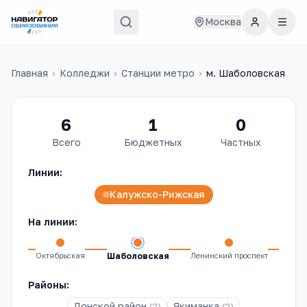
Москва
Главная
›
Колледжи
›
Станции метро
›
м.
Шаболовская
6
1
0
Всего
Бюджетных
Частных
Линии:
Калужско-Рижская
На линии:
ская
Октябрьская
Ленинский проспект
Ака
Шаболовская
Районы:
Донской район
Якиманка
(
2
)
(
2
)