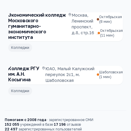
Экономический колледж
Москва,
Октябрьская
Московского
Ленинский
(8 мин)
гуманитарно-
проспект,
Октябрьская
экономического
д.8, стр.16
,
(11 мин)
института
Колледжи
Колледж РГУ
ЮАО, Малый Калужский
Шаболовская
им. А.Н.
переулок 2с1, м.
(1 мин)
Косыгина
Шаболовская
Колледжи
Помогаем с 2008 года
·
зарегистрированное СМИ
·
152 055
учреждений в базе
·
17 196
отзывов
·
22 497
зарегистрированных пользователей