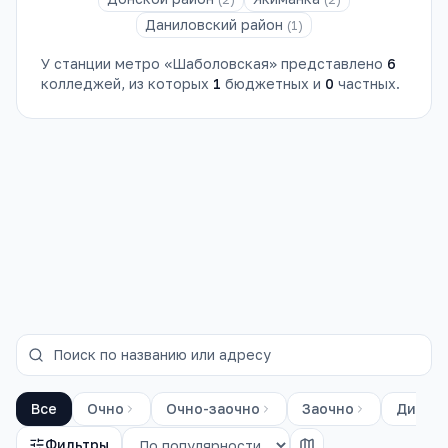
Даниловский район
(
1
)
У станции метро «
Шаболовская
» представлено
6
колледжей
, из которых
1
бюджетных и
0
частных.
на базе 9
классов
Все
Очно
Очно-заочно
Заочно
Диста
Фильтры