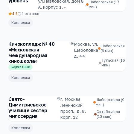
уровень
ул.Павловская, дом 8
Шаболовская
(17
,
А, корпус 1, -
мин)
4.5
4
отзывов
Колледжи
Киноколледж № 40
Москва, ул.
Шаболовская
«Московская
Шаболовка
(6 мин)
международная
д. 44
киношкола»
Тульская
(16
,
мин)
Бюджетный
Колледжи
Свято-
г. Москва,
Шаболовская
(9
Димитриевское
мин)
Ленинский
училище сестер
просп., д. 8,
Октябрьская
,
милосердия
(13 мин)
корп. 12
Колледжи