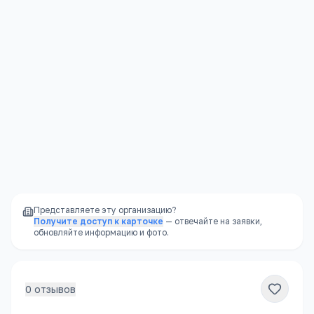
Контакты
Подробнее →
г. Москва,Варшавское шоссе, д. 14, строение
14(Южный АО)
+7(495) 786
…
показать
info@mipp.ru
www.mipp.ru
Представляете эту организацию?
Получите доступ к карточке
— отвечайте на заявки,
обновляйте информацию и фото.
0
отзывов