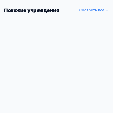
Похожие учреждения
Смотреть все →
НИТУ "МИСиС"
Москва, Ленинский проспект, 4
4.9
11
12 188