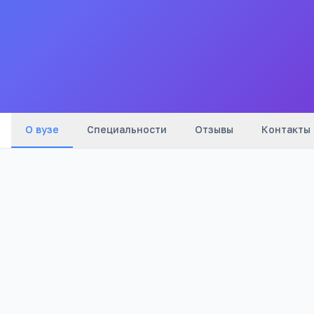
предпринимательства и права
Все
вузы
города
Верхние Котлы
(
8
мин)
Крымская
(
11
мин)
Крымская
(
13
мин)
О вузе
Специальности
Отзывы
Контакты
1 127
Просмотров
Полезно абитуриентам
РЕКЛАМА