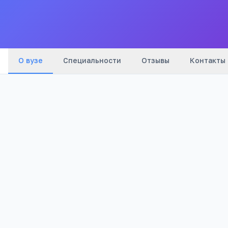
Все
вузы
города
О вузе
Специальности
Отзывы
Контакты
Бюджетный
2
Тип
Отзывов
2 735
Просмотров