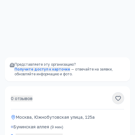
Режим дня
—
чёткий распорядок, полезный
для развития ребёнка
Надёжность
—
не закроется внезапно, как
частный садик
Представляете эту организацию?
Получите доступ к карточке
— отвечайте на заявки,
обновляйте информацию и фото.
0
отзывов
Москва, Южнобутовская улица, 125а
Бунинская аллея
(
9
мин)