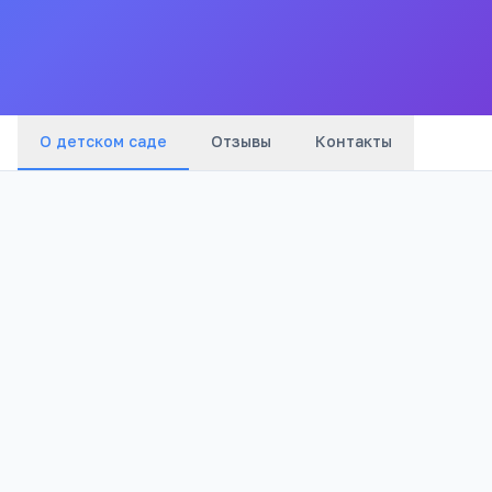
Все
детские сады
города
Бунинская аллея
(
9
мин)
О детском саде
Отзывы
Контакты
921
Просмотров
Входит в образовательный комплекс
4
подразделения
Школа ГБОУ СОШ № 1368
Школа
· Перейти →