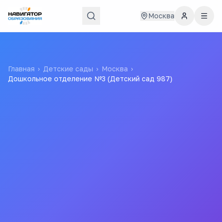
Москва
Главная
›
Детские сады
›
Москва
›
Дошкольное отделение №3 (Детский сад 987)
Дошкольное отделение
№3 (Детский сад 987)
Государственное бюджетное
общеобразовательное учреждение города
Москвы "Школа с углубленным изучением
информационных технологий № 1368"
№ 2375 (с ортопедическими группами)